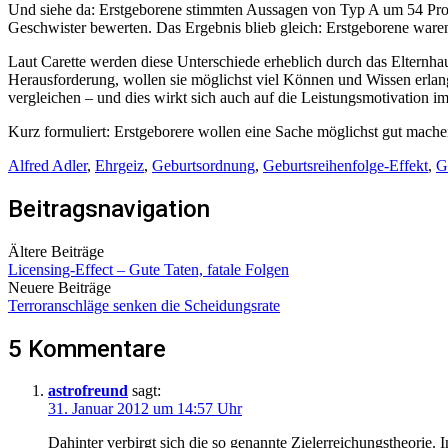
Und siehe da: Erstgeborene stimmten Aussagen von Typ A um 54 Proze
Geschwister bewerten. Das Ergebnis blieb gleich: Erstgeborene waren 
Laut Carette werden diese Unterschiede erheblich durch das Elternhaus
Herausforderung, wollen sie möglichst viel Können und Wissen erlang
vergleichen – und dies wirkt sich auch auf die Leistungsmotivation i
Kurz formuliert: Erstgeborere wollen eine Sache möglichst gut mache
Alfred Adler
,
Ehrgeiz
,
Geburtsordnung
,
Geburtsreihenfolge-Effekt
,
G
Beitragsnavigation
Ältere Beiträge
Licensing-Effect – Gute Taten, fatale Folgen
Neuere Beiträge
Terroranschläge senken die Scheidungsrate
5 Kommentare
astrofreund
sagt:
31. Januar 2012 um 14:57 Uhr
Dahinter verbirgt sich die so genannte Zielerreichungstheorie. 