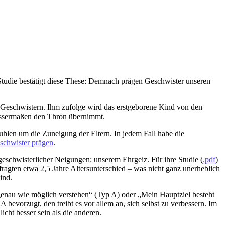
tudie bestätigt diese These: Demnach prägen Geschwister unseren
n Geschwistern. Ihm zufolge wird das erstgeborene Kind von den
issermaßen den Thron übernimmt.
uhlen um die Zuneigung der Eltern. In jedem Fall habe die
schwister prägen
.
geschwisterlicher Neigungen: unserem Ehrgeiz. Für ihre Studie (
.pdf
)
agten etwa 2,5 Jahre Altersunterschied – was nicht ganz unerheblich
ind.
genau wie möglich verstehen“ (Typ A) oder „Mein Hauptziel besteht
 bevorzugt, den treibt es vor allem an, sich selbst zu verbessern. Im
cht besser sein als die anderen.