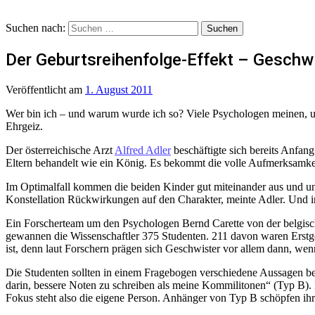
Suchen nach:
Der Geburtsreihenfolge-Effekt – Geschwi
Veröffentlicht
am
1. August 2011
Wer bin ich – und warum wurde ich so? Viele Psychologen meinen, u
Ehrgeiz.
Der österreichische Arzt
Alfred Adler
beschäftigte sich bereits Anfan
Eltern behandelt wie ein König. Es bekommt die volle Aufmerksamk
Im Optimalfall kommen die beiden Kinder gut miteinander aus und unte
Konstellation Rückwirkungen auf den Charakter, meinte Adler. Und i
Ein Forscherteam um den Psychologen Bernd Carette von der belgische
gewannen die Wissenschaftler 375 Studenten. 211 davon waren Erstge
ist, denn laut Forschern prägen sich Geschwister vor allem dann, wenn
Die Studenten sollten in einem Fragebogen verschiedene Aussagen be
darin, bessere Noten zu schreiben als meine Kommilitonen“ (Typ B). Da
Fokus steht also die eigene Person. Anhänger von Typ B schöpfen ihre