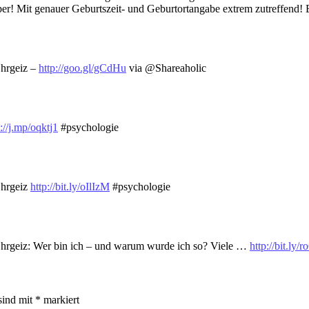
er! Mit genauer Geburtszeit- und Geburtortangabe extrem zutreffend! 
Ehrgeiz –
http://goo.gl/gCdHu
via @Shareaholic
://j.mp/oqktj1
#psychologie
Ehrgeiz
http://bit.ly/oIlIzM
#psychologie
Ehrgeiz: Wer bin ich – und warum wurde ich so? Viele …
http://bit.ly/
sind mit
*
markiert