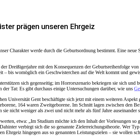
ster prägen unseren Ehrgeiz
nser Charakter werde durch die Geburtsordnung bestimmt. Eine neue S
g der Dreißigerjahre mit den Konsequenzen der Geburtsreihenfolge vo
eit – bis womöglich ein Geschwisterchen auf die Welt kommt und gew
rstützen sich gegenseitig; im Horrorszenario bekriegen sie sich und b
n der Tat: Es gibt durchaus einige Untersuchungen darüber, wie uns
Ge
n Universität Gent beschäftigte sich jetzt mit einem weiteren Aspekt 
borene, 164 waren Zweitgeborene. Im Schnitt lagen zwischen den Befr
 sie nicht weniger als zwei und nicht mehr als fünf Jahre auseinander s
werten, etwa: „Im Studium möchte ich den Inhalt der Vorlesungen so 
hinter verbirgt sich die so genannte Zielerreichungstheorie. Wer Typ A
n Ehrgeiz hingegen aus so genannten Leistungszielen – sie wollen schli