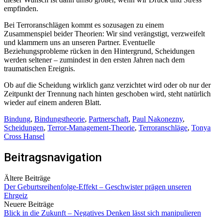
empfinden.
Bei Terroranschlägen kommt es sozusagen zu einem
Zusammenspiel beider Theorien: Wir sind verängstigt, verzweifelt
und klammern uns an unseren Partner. Eventuelle
Beziehungsprobleme rücken in den Hintergrund, Scheidungen
werden seltener – zumindest in den ersten Jahren nach dem
traumatischen Ereignis.
Ob auf die Scheidung wirklich ganz verzichtet wird oder ob nur der
Zeitpunkt der Trennung nach hinten geschoben wird, steht natürlich
wieder auf einem anderen Blatt.
Bindung
,
Bindungstheorie
,
Partnerschaft
,
Paul Nakonezny
,
Scheidungen
,
Terror-Management-Theorie
,
Terroranschläge
,
Tonya
Cross Hansel
Beitragsnavigation
Ältere Beiträge
Der Geburtsreihenfolge-Effekt – Geschwister prägen unseren
Ehrgeiz
Neuere Beiträge
Blick in die Zukunft – Negatives Denken lässt sich manipulieren