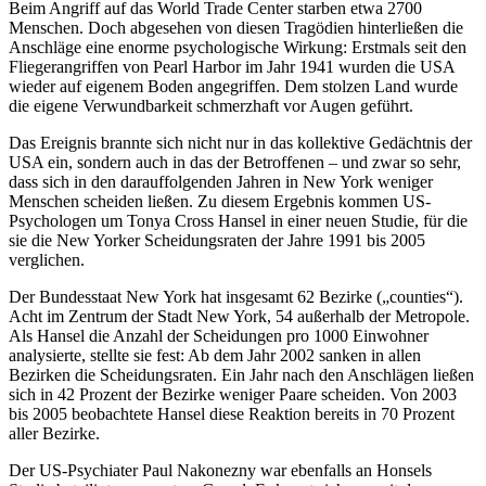
Beim Angriff auf das World Trade Center starben etwa 2700
Menschen. Doch abgesehen von diesen Tragödien hinterließen die
Anschläge eine enorme psychologische Wirkung: Erstmals seit den
Fliegerangriffen von Pearl Harbor im Jahr 1941 wurden die USA
wieder auf eigenem Boden angegriffen. Dem stolzen Land wurde
die eigene Verwundbarkeit schmerzhaft vor Augen geführt.
Das Ereignis brannte sich nicht nur in das kollektive Gedächtnis der
USA ein, sondern auch in das der Betroffenen – und zwar so sehr,
dass sich in den darauffolgenden Jahren in New York weniger
Menschen scheiden ließen. Zu diesem Ergebnis kommen US-
Psychologen um Tonya Cross Hansel in einer neuen Studie, für die
sie die New Yorker Scheidungsraten der Jahre 1991 bis 2005
verglichen.
Der Bundesstaat New York hat insgesamt 62 Bezirke („counties“).
Acht im Zentrum der Stadt New York, 54 außerhalb der Metropole.
Als Hansel die Anzahl der Scheidungen pro 1000 Einwohner
analysierte, stellte sie fest: Ab dem Jahr 2002 sanken in allen
Bezirken die Scheidungsraten. Ein Jahr nach den Anschlägen ließen
sich in 42 Prozent der Bezirke weniger Paare scheiden. Von 2003
bis 2005 beobachtete Hansel diese Reaktion bereits in 70 Prozent
aller Bezirke.
Der US-Psychiater Paul Nakonezny war ebenfalls an Honsels