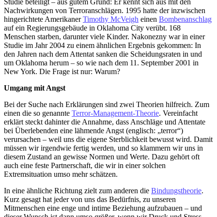
Studie beteiligt – aus gutem Grund: Er kennt sich aus mit den
Nachwirkungen von Terroranschlägen. 1995 hatte der inzwischen
hingerichtete Amerikaner
Timothy McVeigh
einen
Bombenanschlag
auf ein Regierungsgebäude in Oklahoma City verübt. 168
Menschen starben, darunter viele Kinder. Nakonezny war in einer
Studie im Jahr 2004 zu einem ähnlichen Ergebnis gekommen: In
den Jahren nach dem Attentat sanken die Scheidungsraten in und
um Oklahoma herum – so wie nach dem 11. September 2001 in
New York. Die Frage ist nur: Warum?
Umgang mit Angst
Bei der Suche nach Erklärungen sind zwei Theorien hilfreich. Zum
einen die so genannte
Terror-Management-Theorie
. Vereinfacht
erklärt steckt dahinter die Annahme, dass Anschläge und Attentate
bei Überlebenden eine lähmende Angst (englisch: „terror“)
verursachen – weil uns die eigene Sterblichkeit bewusst wird. Damit
müssen wir irgendwie fertig werden, und so klammern wir uns in
diesem Zustand an gewisse Normen und Werte. Dazu gehört oft
auch eine feste Partnerschaft, die wir in einer solchen
Extremsituation umso mehr schätzen.
In eine ähnliche Richtung zielt zum anderen die
Bindungstheorie
.
Kurz gesagt hat jeder von uns das Bedürfnis, zu unseren
Mitmenschen eine enge und intime Beziehung aufzubauen – und
dieser Wunsch ist dann umso größer, wenn wir Druck und Stress