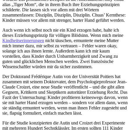
alias „Tiger Mom“, die in ihrem Buch ihre Erziehungsprinzipien
schilderte. Die lassen sich vor allem mit drei Wörtern
zusammenfassen: Disziplin, Disziplin, Disziplin. Chuas’ Kernthese:
Kinder müssen vor allem mit strenger, harter Hand geführt werden.
Auch wenn ich selbst noch nie ein Kind erzogen habe, halte ich
dieses Erziehungsprinzip für völligen Blödsinn. Wenn mich meine
Kindheitserinnerungen
nicht täuschen, ermunterte meine Mutter
mich immer dazu, mir selbst zu vertrauen – Fehler waren okay,
solange ich aus ihnen lernte. Außerdem kann ich mir kaum
vorstellen, dass Kinder durch Unbarmherzigkeit und Zwang zu
guten und glücklichen Menschen werden. Zwei französische
Wissenschaftler würden mir da sicher zustimmen.
Der Doktorand Frédérique Autin von der Universität Poitiers hat
zusammen mit seinem Doktorvater, dem Psychologieprofessor Jean-
Claude Croizet, eine neue Studie veröffentlicht – und die gibt allen
Gegnern, Kritikern und Skeptikern autoritärer Erziehung Recht. Das
Fazit der Untersuchung: Kinder profitieren keineswegs davon, wenn
sie mit harter Hand erzogen werden – sondern vor allem dann, wenn
sie ständig ermuntert werden, wenn man ihnen Fehler zugesteht und
sie, flapsig formuliert, einfach machen lässt.
Für die Studie konzipierten die Autin und Croizet drei Experimente
mit mehreren Hundert Sechstklässler. Im ersten sollten 111 Kinder