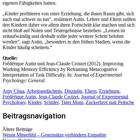
eigenen Fähigkeiten hatten.
„Kinder profitieren von einer Erziehung, die ihnen Raum gibt, sich
auch mal schwer zu tun“, resümiert Autin. Lehrer und Eltern sollten
den Kindern daher vor allem ihren Fortschritt klar machen und sich
nicht bloß auf Noten und Testergebnisse beziehen. „Lernen ist
zeitaufwändig und deshalb sollte jeder weitere Schritt belohnt
werden“, sagt Autin, „besonders in den frühen Stadien, wenn die
Kinder häufig scheitern.“
Quelle:
Frédérique Autin und Jean-Claude Croizet (2012). Improving
Working Memory Efficiency by Reframing Metacognitive
Interpretation of Task Difficulty. In:
Journal of Experimental
Psychology: General.
Amy Chua
,
Arbeitsgedächtnis
,
Disziplin
,
Eltern
,
Erziehung
,
Frédérique Autin
,
Jean-Claude Croizet
,
Journal of Experimental
Psychology
,
Kinder
,
Schüler
,
Tiger Mom
,
Zuckerbrot statt Peitsche
Beitragsnavigation
Ältere Beiträge
Wenig Mitgefühl – Gegensätze verhindern Empathie