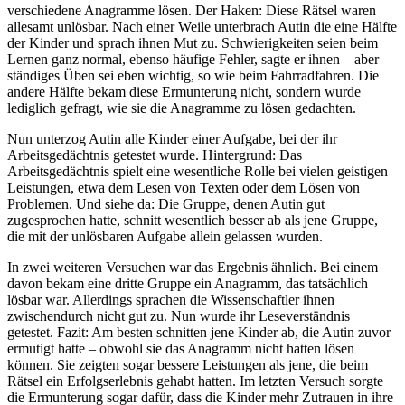
verschiedene Anagramme lösen. Der Haken: Diese Rätsel waren
allesamt unlösbar. Nach einer Weile unterbrach Autin die eine Hälfte
der Kinder und sprach ihnen Mut zu. Schwierigkeiten seien beim
Lernen ganz normal, ebenso häufige Fehler, sagte er ihnen – aber
ständiges Üben sei eben wichtig, so wie beim Fahrradfahren. Die
andere Hälfte bekam diese Ermunterung nicht, sondern wurde
lediglich gefragt, wie sie die Anagramme zu lösen gedachten.
Nun unterzog Autin alle Kinder einer Aufgabe, bei der ihr
Arbeitsgedächtnis getestet wurde. Hintergrund: Das
Arbeitsgedächtnis spielt eine wesentliche Rolle bei vielen geistigen
Leistungen, etwa dem Lesen von Texten oder dem Lösen von
Problemen. Und siehe da: Die Gruppe, denen Autin gut
zugesprochen hatte, schnitt wesentlich besser ab als jene Gruppe,
die mit der unlösbaren Aufgabe allein gelassen wurden.
In zwei weiteren Versuchen war das Ergebnis ähnlich. Bei einem
davon bekam eine dritte Gruppe ein Anagramm, das tatsächlich
lösbar war. Allerdings sprachen die Wissenschaftler ihnen
zwischendurch nicht gut zu. Nun wurde ihr Leseverständnis
getestet. Fazit: Am besten schnitten jene Kinder ab, die Autin zuvor
ermutigt hatte – obwohl sie das Anagramm nicht hatten lösen
können. Sie zeigten sogar bessere Leistungen als jene, die beim
Rätsel ein Erfolgserlebnis gehabt hatten. Im letzten Versuch sorgte
die Ermunterung sogar dafür, dass die Kinder mehr Zutrauen in ihre