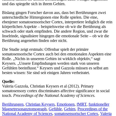
und das spiegelte sich in ihrem Gehirn.
Bislang gingen Forscher davon aus, dass bei Berührungen zwei
unterschiedliche Hirnregionen eine Rolle spielen. Die eine,
ebenjener somatosensorischer Cortex, interpretiere lediglich die rein
körperlichen Aspekte – beispielsweise ob wir die Berührung als
schwach oder stark empfinden. Die andere Region, und zwar die
Inselrinde, signalisiere hingegen die emotionale Seite – ob wir die
Berührung angenehm finden oder nicht.
Die Studie zeigt erstmals: Offenbar spielt der primäre
somatosensorische Cortex auch bei den emotionalen Aspekten eine
Rolle. „Nichts in unserem Gehirn ist wirklich objektiv,“ sagt
Keysers. „Unsere Empfindungen werden stark von unseren
Gefühlen beeinflusst.“ Keysers und Gazzola müssen es selbst am
besten wissen: Sie sind seit einigen Jahren verheiratet.
Quelle:
Valeria Gazzola, Christian Keysers et al (2012). Primary
somatosensory cortex discriminates affective significance in social
touch.
Proceedings of the National Academy of Sciences.
Berührungen
,
Christian Keysers
,
Emotionen
,
fMRT
,
funktioneller
Magnetresonanztomograph
,
Gefühle
,
Gehirn
,
Proceedings of the
National Academy of Sciences
,
somatosensorischer Cortex
,
Valeria