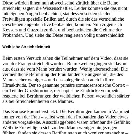
Diese würden ihnen nun abwechselnd zärtlich über die Beine
streicheln, sagten die Wissenschaftler. Leider könnten sie das nicht
mit eigenen Augen beobachten, stattdessen setzten sie den
Freiwilligen spezielle Brillen auf, durch die sie das vermeintliche
Geschehen angeblich live beobachten konnten. Nun zogen sich
Keysers und Gazzola zurück und beobachteten die Gehirne der
Probanden. Und siehe da: Diese reagierten völlig unterschiedlich.
Weibliche Streicheleinheit
Beim ersten Versuch sahen die Teilnehmer auf dem Video, dass sie
von der Frau gestreichelt wurden. Beim zweiten gingen sie davon
aus, dass sie vom Mann berührt wurden. Wenig überraschend: Die
vermeintliche Berührung der Frau fanden sie angenehm, die des
Mannes eher weniger – und das spiegelte sich auch in ihrer
Hirnaktivität. Der so genannte primäre somatosensorische Cortex –
ein Teil der Großhirnrinde, der haptische Eindrücke verarbeitet –
reagierte bei Berührungen der weiblichen Person wesentlich stärker
als bei Streicheleinheiten des Mannes.
Das Kuriose kommt erst jetzt: Die Berührungen kamen in Wahrheit
immer von der Frau – selbst wenn den Probanden das Video etwas
anderes vorgaukelte. Ausschlaggebend waren offenbar die Gefühle:
Weil die Freiwilligen sich zu dem Mann weniger hingezogen
fühlten, fanden sie dessen Berührungen auch weniger angenehm –