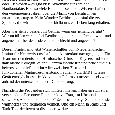
oder Liebkosen – es gibt viele Synonyme für zärtliche
Hautkontakte. Ebenso viele Erkenntnisse haben Wissenschaftler in
den vergangenen Jahren über die Macht von Berührungen
zusammengetragen. Kein Wunder: Berührungen sind die erste
Sprache, die wir lernen, und sie bleibt uns ein Leben lang erhalten.
Aber was genau passiert im Gehirn, wenn uns jemand berührt?
Warum fühlen wir uns bei Berührungen der einen Person wohl und
angenehm – bei der anderen aber schlecht und angeekelt?
Diesen Fragen sind jetzt Wissenschaftler vom Niederländischen
Institut für Neurowissenschaften in Amsterdam nachgegangen. Ein
Team um den deutschen Hirnforscher Christian Keysers und seine
italienische Kollegin Valeria Gazzola steckte für eine neue Studie 18
heterosexuelle Männer im Alter zwischen 21 und 31 in einen
funktionellen Magnetresonanztomographen, kurz fMRT. Dieses
Gerät ermöglicht es, die Aktivität im Gehirn zu messen, und zwar
anhand der unterschiedlichen Durchblutung.
Nachdem die Probanden sich hingelegt hatten, näherten sich zwei
verschiedene Personen: Eine attraktive Frau, am Körper ein
schwarzes Abendkleid, an den Füßen hochhackige Schuhe, die sich
warmherzig und freundlich verhielt. Und ein Mann in Jeans und
Tank Top, der bewusst distanziert wirkte.