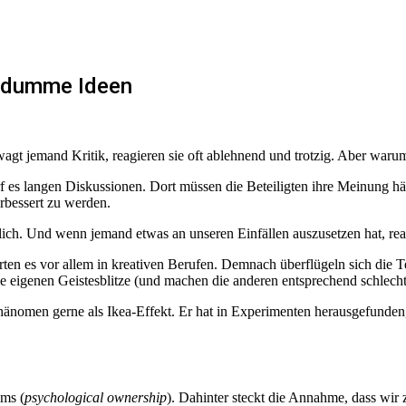
, dumme Ideen
wagt jemand Kritik, reagieren sie oft ablehnend und trotzig. Aber war
rf es langen Diskussionen. Dort müssen die Beteiligten ihre Meinung h
rbessert zu werden.
mlich. Und wenn jemand etwas an unseren Einfällen auszusetzen hat, rea
es vor allem in kreativen Berufen. Demnach überflügeln sich die Team
 eigenen Geistesblitze (und machen die anderen entsprechend schlecht
hänomen gerne als Ikea-Effekt. Er hat in Experimenten herausgefunden
ums (
psychological ownership
). Dahinter steckt die Annahme, dass wir 