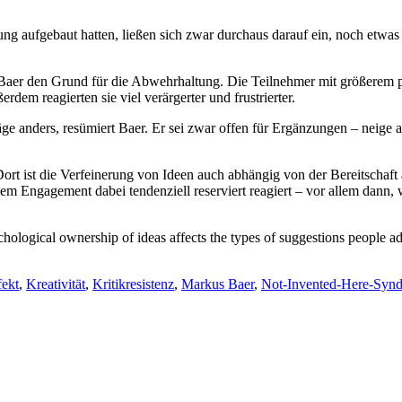
ung aufgebaut hatten, ließen sich zwar durchaus darauf ein, noch etwas
Baer den Grund für die Abwehrhaltung. Die Teilnehmer mit größerem
em reagierten sie viel verärgerter und frustrierter.
äge anders, resümiert Baer. Er sei zwar offen für Ergänzungen – neige
 Dort ist die Verfeinerung von Ideen auch abhängig von der Bereitschaft 
em Engagement dabei tendenziell reserviert reagiert – vor allem dann, w
ogical ownership of ideas affects the types of suggestions people a
fekt
,
Kreativität
,
Kritikresistenz
,
Markus Baer
,
Not-Invented-Here-Syn