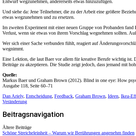
Entwurf wegzunehmen, andererseits etwas hinzuzufügen.
Und siehe da: Jene Teilnehmer, die zu der Arbeit eine größere Bezieh
etwas wegzunehmen und zu ersetzen.
Im zweiten Experiment mit einer neuen Gruppe von Probanden fand 
Verlust, wenn sie etwas von ihrem Vorschlag wegnehmen sollten. Außerd
Wer sich einer Sache verbunden fühlt, reagiert auf Änderungsvorschl
wegnimmt.
Eine Lektion, die laut Baer vor allem für kreative Berufe wichtig ist.
Beiträge zu akzeptieren. Die Studie zeigt jedoch, dass jemand mit hoh
Quelle:
Markus Baer und Graham Brown (2012). Blind in one eye: How psychol
Ausgabe 118, Seite 60–71
Dan Ariely
,
Entscheidung
,
Feedback
,
Graham Brown
,
Ideen
,
Ikea-Ef
Veränderung
Beitragsnavigation
Ältere Beiträge
Schöne Streicheleinheit – Warum wir Berührungen angenehm finden