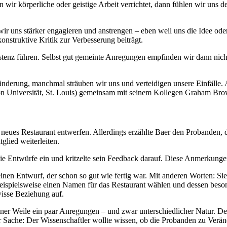
 wir körperliche oder geistige Arbeit verrichtet, dann fühlen wir uns 
 uns stärker engagieren und anstrengen – eben weil uns die Idee oder 
nstruktive Kritik zur Verbesserung beiträgt.
tenz führen. Selbst gut gemeinte Anregungen empfinden wir dann nicht 
änderung, manchmal sträuben wir uns und verteidigen unsere Einfälle.
on Universität, St. Louis) gemeinsam mit seinem Kollegen Graham Brow
eues Restaurant entwerfen. Allerdings erzählte Baer den Probanden, da
lied weiterleiten.
e Entwürfe ein und kritzelte sein Feedback darauf. Diese Anmerkungen 
einen Entwurf, der schon so gut wie fertig war. Mit anderen Worten: Si
eispielsweise einen Namen für das Restaurant wählen und dessen beson
wisse Beziehung auf.
r Weile ein paar Anregungen – und zwar unterschiedlicher Natur. Den e
r Sache: Der Wissenschaftler wollte wissen, ob die Probanden zu Verän