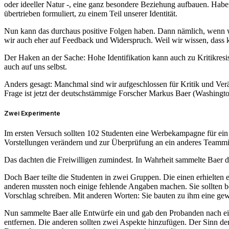
oder ideeller Natur -, eine ganz besondere Beziehung aufbauen. Haben
übertrieben formuliert, zu einem Teil unserer Identität.
Nun kann das durchaus positive Folgen haben. Dann nämlich, wenn wir
wir auch eher auf Feedback und Widerspruch. Weil wir wissen, dass ko
Der Haken an der Sache: Hohe Identifikation kann auch zu Kritikresis
auch auf uns selbst.
Anders gesagt: Manchmal sind wir aufgeschlossen für Kritik und Ver
Frage ist jetzt der deutschstämmige Forscher Markus Baer (Washingt
Zwei Experimente
Im ersten Versuch sollten 102 Studenten eine Werbekampagne für ein n
Vorstellungen verändern und zur Überprüfung an ein anderes Teammitg
Das dachten die Freiwilligen zumindest. In Wahrheit sammelte Baer di
Doch Baer teilte die Studenten in zwei Gruppen. Die einen erhielten 
anderen mussten noch einige fehlende Angaben machen. Sie sollten b
Vorschlag schreiben. Mit anderen Worten: Sie bauten zu ihm eine ge
Nun sammelte Baer alle Entwürfe ein und gab den Probanden nach eine
entfernen. Die anderen sollten zwei Aspekte hinzufügen. Der Sinn de