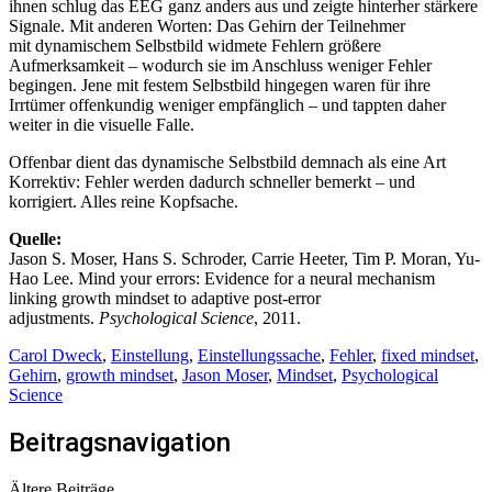
ihnen schlug das EEG ganz anders aus und zeigte hinterher stärkere
Signale. Mit anderen Worten: Das Gehirn der Teilnehmer
mit dynamischem Selbstbild widmete Fehlern größere
Aufmerksamkeit – wodurch sie im Anschluss weniger Fehler
begingen. Jene mit festem Selbstbild hingegen waren für ihre
Irrtümer offenkundig weniger empfänglich – und tappten daher
weiter in die visuelle Falle.
Offenbar dient das dynamische Selbstbild demnach als eine Art
Korrektiv: Fehler werden dadurch schneller bemerkt – und
korrigiert. Alles reine Kopfsache.
Quelle:
Jason S. Moser, Hans S. Schroder, Carrie Heeter, Tim P. Moran, Yu-
Hao Lee. Mind your errors: Evidence for a neural mechanism
linking growth mindset to adaptive post-error
adjustments.
Psychological Science
, 2011.
Carol Dweck
,
Einstellung
,
Einstellungssache
,
Fehler
,
fixed mindset
,
Gehirn
,
growth mindset
,
Jason Moser
,
Mindset
,
Psychological
Science
Beitragsnavigation
Ältere Beiträge