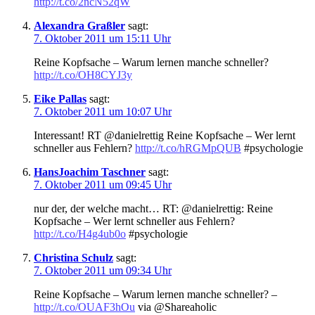
http://t.co/2ncN52qW
Alexandra Graßler
sagt:
7. Oktober 2011 um 15:11 Uhr
Reine Kopfsache – Warum lernen manche schneller?
http://t.co/OH8CYJ3y
Eike Pallas
sagt:
7. Oktober 2011 um 10:07 Uhr
Interessant! RT @danielrettig Reine Kopfsache – Wer lernt
schneller aus Fehlern?
http://t.co/hRGMpQUB
#psychologie
HansJoachim Taschner
sagt:
7. Oktober 2011 um 09:45 Uhr
nur der, der welche macht… RT: @danielrettig: Reine
Kopfsache – Wer lernt schneller aus Fehlern?
http://t.co/H4g4ub0o
#psychologie
Christina Schulz
sagt:
7. Oktober 2011 um 09:34 Uhr
Reine Kopfsache – Warum lernen manche schneller? –
http://t.co/OUAF3hOu
via @Shareaholic