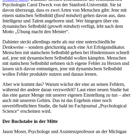
Psychologin Carol Dweck von der Stanford-Universität. Sie ist
davon überzeugt, dass es zwei Arten von Menschen gibt: Jene mit
einem statischen Selbstbild (
fixed mindset
) gehen davon aus, dass
Intelligenz und Talent angeboren sind. Wer hingegen über ein
dynamisches Selbstbild (
growth mindset
) verfügt, lebt nach dem
Motto „Übung macht den Meister“.
Dahinter steckt allerdings mehr als nur eine unterschiedliche
Denkweise – sondern gleichzeitig auch eine Art Erfolgsindikator.
Menschen mit statischem Selbstbild geben bei Hindernissen schnell
auf, jene mit dynamischem Selbstbild wollen kämpfen. Menschen
mit statischem Selbstbild nehmen sich eigene Fehler zu Herzen und
lassen sich davon entmutigen, jene mit dynamischem Selbstbild
wollen Fehler produktiv nutzen und daraus lernen.
Aber wie kommt das? Warum wächst der eine an seinen Fehlern,
während der andere daran verzweifelt? Laut einer neuen Studie hat
das eine ganze Menge mit unserer eigenen Einstellung zu tun – aber
auch mit unserem Gehirn. Das ist das Ergebnis einer noch
unveröffentlichten Studie, die bald im Fachjournal „Psychological
Science“ erscheinen wird.
Der Buchstabe in der Mitte
Jason Moser, Psychologe und Assistenzprofessor an der Michigan