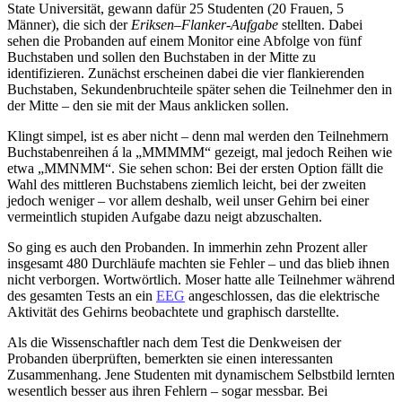
State Universität, gewann dafür 25 Studenten (20 Frauen, 5
Männer), die sich der
Eriksen
–
Flanker-Aufgabe
stellten. Dabei
sehen die Probanden auf einem Monitor eine Abfolge von fünf
Buchstaben und sollen den Buchstaben in der Mitte zu
identifizieren. Zunächst erscheinen dabei die vier flankierenden
Buchstaben, Sekundenbruchteile später sehen die Teilnehmer den in
der Mitte – den sie mit der Maus anklicken sollen.
Klingt simpel, ist es aber nicht – denn mal werden den Teilnehmern
Buchstabenreihen á la „MMMMM“ gezeigt, mal jedoch Reihen wie
etwa „MMNMM“. Sie sehen schon: Bei der ersten Option fällt die
Wahl des mittleren Buchstabens ziemlich leicht, bei der zweiten
jedoch weniger – vor allem deshalb, weil unser Gehirn bei einer
vermeintlich stupiden Aufgabe dazu neigt abzuschalten.
So ging es auch den Probanden. In immerhin zehn Prozent aller
insgesamt 480 Durchläufe machten sie Fehler – und das blieb ihnen
nicht verborgen. Wortwörtlich. Moser hatte alle Teilnehmer während
des gesamten Tests an ein
EEG
angeschlossen, das die elektrische
Aktivität des Gehirns beobachtete und graphisch darstellte.
Als die Wissenschaftler nach dem Test die Denkweisen der
Probanden überprüften, bemerkten sie einen interessanten
Zusammenhang. Jene Studenten mit dynamischem Selbstbild lernten
wesentlich besser aus ihren Fehlern – sogar messbar. Bei