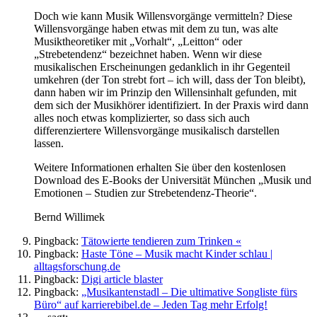
Doch wie kann Musik Willensvorgänge vermitteln? Diese
Willensvorgänge haben etwas mit dem zu tun, was alte
Musiktheoretiker mit „Vorhalt“, „Leitton“ oder
„Strebetendenz“ bezeichnet haben. Wenn wir diese
musikalischen Erscheinungen gedanklich in ihr Gegenteil
umkehren (der Ton strebt fort – ich will, dass der Ton bleibt),
dann haben wir im Prinzip den Willensinhalt gefunden, mit
dem sich der Musikhörer identifiziert. In der Praxis wird dann
alles noch etwas komplizierter, so dass sich auch
differenziertere Willensvorgänge musikalisch darstellen
lassen.
Weitere Informationen erhalten Sie über den kostenlosen
Download des E-Books der Universität München „Musik und
Emotionen – Studien zur Strebetendenz-Theorie“.
Bernd Willimek
Pingback:
Tätowierte tendieren zum Trinken «
Pingback:
Haste Töne – Musik macht Kinder schlau |
alltagsforschung.de
Pingback:
Digi article blaster
Pingback:
„Musikantenstadl – Die ultimative Songliste fürs
Büro“ auf karrierebibel.de – Jeden Tag mehr Erfolg!