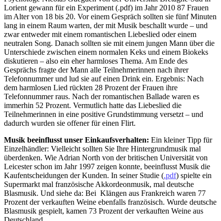
Lorient gewann für ein Experiment (.pdf) im Jahr 2010 87 Frauen
im Alter von 18 bis 20. Vor einem Gespräch sollten sie fünf Minuten
lang in einem Raum warten, der mit Musik beschallt wurde – und
zwar entweder mit einem romantischen Liebeslied oder einem
neutralen Song. Danach sollten sie mit einem jungen Mann über die
Unterschiede zwischen einem normalen Keks und einem Biokeks
diskutieren – also ein eher harmloses Thema. Am Ende des
Gesprächs fragte der Mann alle Teilnehmerinnen nach ihrer
Telefonnummer und lud sie auf einen Drink ein. Ergebnis: Nach
dem harmlosen Lied rückten 28 Prozent der Frauen ihre
Telefonnummer raus. Nach der romantischen Ballade waren es
immerhin 52 Prozent. Vermutlich hatte das Liebeslied die
Teilnehmerinnen in eine positive Grundstimmung versetzt – und
dadurch wurden sie offener für einen Flirt.
Musik beeinflusst unser Einkaufsverhalten:
Ein kleiner Tipp für
Einzelhändler: Vielleicht sollten Sie Ihre Hintergrundmusik mal
überdenken. Wie Adrian North von der britischen Universität von
Leicester schon im Jahr 1997 zeigen konnte, beeinflusst Musik die
Kaufentscheidungen der Kunden. In seiner Studie (
.pdf
) spielte ein
Supermarkt mal französische Akkordeonmusik, mal deutsche
Blasmusik. Und siehe da: Bei Klängen aus Frankreich waren 77
Prozent der verkauften Weine ebenfalls französisch. Wurde deutsche
Blasmusik gespielt, kamen 73 Prozent der verkauften Weine aus
Deutschland.