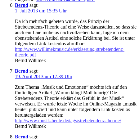
Bernd
sagt:
1. Juli 2013 um 15:35 Uhr
Da ich mehrfach gebeten wurde, das Prinzip der
Strebetendenz-Theorie auf eine Weise darzustellen, so dass sie
auch ein Laie mühelos nachvollziehen kann, füge ich dem
obenstehenden Artikel eine solche Erklärung bei. Sie ist unter
folgendem Link kostenlos abrufbar:
http://www.willimekmusic.de/erklaerung-strebetendenz-
theorie.pdf
Bernd Willimek
Bernd
sagt:
19. April 2013 um 17:39 Uhr
Zum Thema „Musik und Emotionen“ möchte ich auf den
fünfteiligen Artikel „Warum klingt Moll traurig? Die
Strebetendenz-Theorie erklärt das Gefühl in der Musik“
verweisen. Er wurde letzte Woche im Online-Magazin „musik
heute“ publiziert und kann unter folgendem Link kostenlos
heruntergeladen werden:
http://www.musik-heute.de/tags/strebetendenz-theorie/
Bernd Willimek
Bernd
sagt: