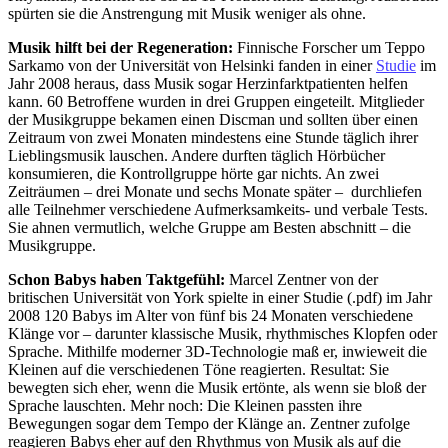
spürten sie die Anstrengung mit Musik weniger als ohne.
Musik hilft bei der Regeneration:
Finnische Forscher um Teppo
Sarkamo von der Universität von Helsinki fanden in einer
Studie
im
Jahr 2008 heraus, dass Musik sogar Herzinfarktpatienten helfen
kann. 60 Betroffene wurden in drei Gruppen eingeteilt. Mitglieder
der Musikgruppe bekamen einen Discman und sollten über einen
Zeitraum von zwei Monaten mindestens eine Stunde täglich ihrer
Lieblingsmusik lauschen. Andere durften täglich Hörbücher
konsumieren, die Kontrollgruppe hörte gar nichts. An zwei
Zeiträumen – drei Monate und sechs Monate später – durchliefen
alle Teilnehmer verschiedene Aufmerksamkeits- und verbale Tests.
Sie ahnen vermutlich, welche Gruppe am Besten abschnitt – die
Musikgruppe.
Schon Babys haben Taktgefühl:
Marcel Zentner von der
britischen Universität von York spielte in einer Studie (.pdf) im Jahr
2008 120 Babys im Alter von fünf bis 24 Monaten verschiedene
Klänge vor – darunter klassische Musik, rhythmisches Klopfen oder
Sprache. Mithilfe moderner 3D-Technologie maß er, inwieweit die
Kleinen auf die verschiedenen Töne reagierten. Resultat: Sie
bewegten sich eher, wenn die Musik ertönte, als wenn sie bloß der
Sprache lauschten. Mehr noch: Die Kleinen passten ihre
Bewegungen sogar dem Tempo der Klänge an. Zentner zufolge
reagieren Babys eher auf den Rhythmus von Musik als auf die