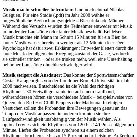
Musik macht schneller betrunken:
Und noch einmal Nicolas
Guéguen. Für eine Studie (.pdf) im Jahr 2008 wählte er
ungewöhnliche Beobachtungsobjekte – Bier trinkende Männer.
Während des Versuchs wurden die Teilnehmer entweder mit Musik
in moderater Lautstärke oder lauter Musik beschallt. Bei leiser
Musik brauchte ein Mann im Schnitt 15 Minuten für ein Bier, bei
lauter Musik war es bereits in weniger als 12 Minuten leer. Der
Psychologe hat dafür zwei Erklärungen: Entweder klettert durch die
laute Musik der allgemeine Erregungszustand der Gäste, wodurch
sie schneller trinken – oder sie trinken mehr, weil eine Unterhaltung
bei hoher Lautstärke ohnehin schwieriger wird.
Musik steigert die Ausdauer:
Das konnte der Sportwissenschaftler
Costas Karageorghis von der Londoner Brunel-Universität im Jahr
2008 nachweisen. Entscheidend ist die Wahl des richtigen
Rhythmus‘. 30 Freiwillige trainierten auf einem Laufband,
währenddessen hörten sie verschiedene Musik – beispielsweise von
Queen, den Red Hot Chilli Peppers oder Madonna. In einigen
Versuchen sollten die Probanden ihre Bewegungen genau an das
Tempo der Musik anpassen, in anderen konnten sie ihre
Laufgeschwindigkeit unabhängig von der Musik wählen. Als
optimal erwies sich ein Rhythmus von 120 bis 140 Pulsschlägen pro
Minute. Liefen die Probanden synchron zu einem solchen
Rhythmus, brachten sie bis zu 15 Prozent mehr Leistung. Außerdem