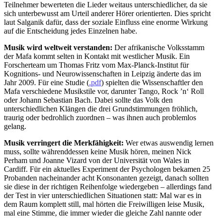
Teilnehmer bewerteten die Lieder weitaus unterschiedlicher, da sie
sich unterbewusst am Urteil anderer Hörer orientierten. Dies spricht
laut Salganik dafür, dass der soziale Einfluss eine enorme Wirkung
auf die Entscheidung jedes Einzelnen habe.
Musik wird weltweit verstanden:
Der afrikanische Volksstamm
der Mafa kommt selten in Kontakt mit westlicher Musik. Ein
Forscherteam um Thomas Fritz vom Max-Planck-Institut für
Kognitions- und Neurowissenschaften in Leipzig änderte das im
Jahr 2009. Für eine Studie (
.pdf
) spielten die Wissenschaftler den
Mafa verschiedene Musikstile vor, darunter Tango, Rock ’n‘ Roll
oder Johann Sebastian Bach. Dabei sollte das Volk den
unterschiedlichen Klängen die drei Grundstimmungen fröhlich,
traurig oder bedrohlich zuordnen – was ihnen auch problemlos
gelang.
Musik verringert die Merkfähigkeit:
Wer etwas auswendig lernen
muss, sollte währenddessen keine Musik hören, meinen Nick
Perham und Joanne Vizard von der Universität von Wales in
Cardiff. Für ein aktuelles Experiment der Psychologen bekamen 25
Probanden nacheinander acht Konsonanten gezeigt, danach sollten
sie diese in der richtigen Reihenfolge wiedergeben – allerdings fand
der Test in vier unterschiedlichen Situationen statt: Mal war es in
dem Raum komplett still, mal hörten die Freiwilligen leise Musik,
mal eine Stimme, die immer wieder die gleiche Zahl nannte oder