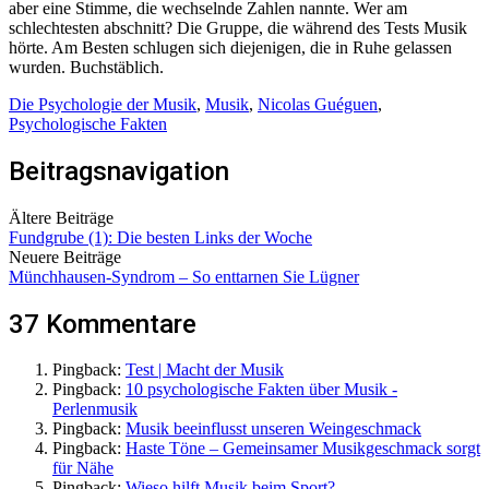
aber eine Stimme, die wechselnde Zahlen nannte. Wer am
schlechtesten abschnitt? Die Gruppe, die während des Tests Musik
hörte. Am Besten schlugen sich diejenigen, die in Ruhe gelassen
wurden. Buchstäblich.
Die Psychologie der Musik
,
Musik
,
Nicolas Guéguen
,
Psychologische Fakten
Beitragsnavigation
Ältere Beiträge
Fundgrube (1): Die besten Links der Woche
Neuere Beiträge
Münchhausen-Syndrom – So enttarnen Sie Lügner
37 Kommentare
Pingback:
Test | Macht der Musik
Pingback:
10 psychologische Fakten über Musik -
Perlenmusik
Pingback:
Musik beeinflusst unseren Weingeschmack
Pingback:
Haste Töne – Gemeinsamer Musikgeschmack sorgt
für Nähe
Pingback:
Wieso hilft Musik beim Sport?