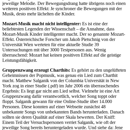
jeweilige Melodie. Der Bewegungsdrang hatte übrigens noch einen
weiteren positiven Effekt: Je synchroner die Bewegungen mit der
Musik, desto mehr lächelten die Kinder.
Mozart-Musik macht nicht intelligenter:
Es ist eine der
beliebtesten Legenden der Wissenschaft – die Annahme, dass
Mozart-Musik Kinder intelligenter macht. Der so genannte Mozart-
Effekt. Österreichische Forscher um Jakob Pietschnig von der
Universität Wien werteten für eine aktuelle Studie 39
Untersuchungen mit über 3000 Testpersonen aus. Wenig
überraschend: Mozart hat keinen positiven Effekt auf die geistige
Leistungsfähigkeit.
Gruppenzwang erzeugt Charthits:
Es gehört zu den ungelüfteten
Geheimnissen der Popmusik, was genau ein Lied zum Charthit
macht. Matthew Salganik von der Columbia Universität in New
York zog in einer Studie (.pdf) im Jahr 2006 ein überraschendes
Ergebnis: Es liegt gar nicht am Lied selbst. Vielmehr ist eine Art
Gruppenzwang dafür verantwortlich, welcher Song toppt oder
floppt. Salganik gewann für eine Online-Studie über 14.000
Personen. Diese konnten auf einer Webseite zunächst 48
unbekannte Songs von unbekannten Bands herunterladen. Danach
sollten sie deren Qualität auf einer Skala bewerten. Der Kniff:
Einem Teil der Versuchspersonen verriet Salganik, wie oft der
jeweilige Song bereits heruntergeladen wurde. Und siehe da: Jene