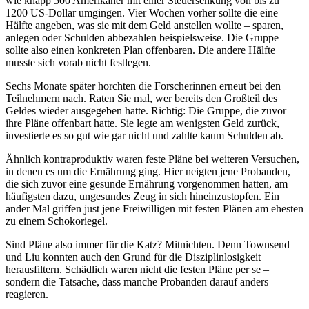
wie knapp 500 Amerikaner mit einer Steuersenkung von bis zu
1200 US-Dollar umgingen. Vier Wochen vorher sollte die eine
Hälfte angeben, was sie mit dem Geld anstellen wollte – sparen,
anlegen oder Schulden abbezahlen beispielsweise. Die Gruppe
sollte also einen konkreten Plan offenbaren. Die andere Hälfte
musste sich vorab nicht festlegen.
Sechs Monate später horchten die Forscherinnen erneut bei den
Teilnehmern nach. Raten Sie mal, wer bereits den Großteil des
Geldes wieder ausgegeben hatte. Richtig: Die Gruppe, die zuvor
ihre Pläne offenbart hatte. Sie legte am wenigsten Geld zurück,
investierte es so gut wie gar nicht und zahlte kaum Schulden ab.
Ähnlich kontraproduktiv waren feste Pläne bei weiteren Versuchen,
in denen es um die Ernährung ging. Hier neigten jene Probanden,
die sich zuvor eine gesunde Ernährung vorgenommen hatten, am
häufigsten dazu, ungesundes Zeug in sich hineinzustopfen. Ein
ander Mal griffen just jene Freiwilligen mit festen Plänen am ehesten
zu einem Schokoriegel.
Sind Pläne also immer für die Katz? Mitnichten. Denn Townsend
und Liu konnten auch den Grund für die Disziplinlosigkeit
herausfiltern. Schädlich waren nicht die festen Pläne per se –
sondern die Tatsache, dass manche Probanden darauf anders
reagieren.