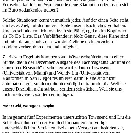
Fernseher, kaufen am Wochenende neue Klamotten oder lassen sich
im Büro gedankenlos treiben?
Solche Situationen kennt vermutlich jeder. Auf der einen Seite steht
ein festes Ziel, auf der anderen Seite unser tatsächliches Verhalten.
Und so schmieden nicht wenige feste Pläne, egal ob im Kopf oder
als To-Do-Liste. Das Verblüffende ist bloß: Genau diese Pläne sind
mitunter daran schuld, dass wir die Ziellinie nicht erreichen –
sondern vorher abbrechen und aufgeben.
Zu diesem Ergebnis kommen zwei Wissenschaftlerinnen in einer
Studie, die in der Dezember-Ausgabe des Fachmagazins „Journal of
Consumer Research“ erscheinen wird. Claudia Townsend
(Universität von Miami) und Wendy Liu (Universität von
Kalifornien in San Diego) resümieren darin: Pläne sind nicht
automatisch gut, sondern mitunter völlig kontraproduktiv. Weil sie
unsere Disziplin nicht stärken, sondern schwächen. Weil sie uns
nicht motivieren, sondern entmutigen.
Mehr Geld, weniger Disziplin
In insgesamt fünf Experimenten untersuchten Townsend und Liu die
Selbstdisziplin mehrerer Hundert Probanden – in völlig
unterschiedlichen Bereichen. Bei einem Versuch analysierten sie,