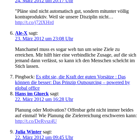
24. März 2012 um 20:17 Uhr
"Pläne sind nicht automatisch gut, sondern mitunter völlig
kontraproduktiv. Weil sie unsere Disziplin nicht…
http://t.co/j72lXHrd
Ale-X
sagt:
23. März 2012 um 23:08 Uhr
Manchamel muss es sogar weh tun um seine Ziele zu
erreichen. Mir hilft hier eine verbindliche Zusage, auf die sich
jemand dann verlässt, so kann ich den Menschen schelcht im
Stich lassen.
Pingback:
Es gibt sie, die Kraft der guten Vorsätze : Das
können die besser: Das Prinzip Outsourcing – powered by
global office
Hans im Glueck
sagt:
22. März 2012 um 16:28 Uhr
Planung oder Motivation? Offenbar geht nicht immer beides
auf einmal! Wie Planung die Zielerreichung erschweren kann:
http://t.co/DeRvsz4U
Julia Winter
sagt:
22. März 2012 um 09:45 Uhr