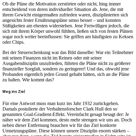
Ob die Pläne die Motivation zerstörten oder nicht, hing immer
entscheidend von deren individueller Situation ab. Jene, die mit
ihrem Gewicht einigermaßen zufrieden waren, disziplinierten sich
angesichts fester Ernährungspläne umso besser – und konnten
Süßigkeiten am ehesten widerstehen. Jene Freiwilligen jedoch, die
sich mit ihrem Körper unwohl fühlten, ließen sich von festen Plänen
sogar noch weiter beeinflussen: Sie griffen am häufigsten zu Keksen
oder Chips.
Bei der Steuerschenkung war das Bild dasselbe: War ein Teilnehmer
mit seinen Finanzen nicht im Reinen oder mit seiner
Ausgabendisziplin unzufrieden, führten die Pläne nicht zu größerer
finanzieller Sorgfalt, sondern zu geringerer! Und das, obwohl jene
Probanden eigentlich jeden Grund gehabt hätten, sich an die Pläne
zu halten. Wie kommt das?
Weg ins Ziel
Für eine Antwort muss man kurz ins Jahr 1932 zurückgehen.
Damals postulierte der Verhaltensforscher Clark Hull den so
genannten Goal-Gradient-Effekt. Vereinfacht gesagt besagt der: Je
näher wir dem Ziel kommen, desto mehr strengen wir uns an. Doch
neben dieser Entfernung brauchen wir für das Ziel konkrete
Umsetzungspläne. Diese können unsere Disziplin enorm stärken –