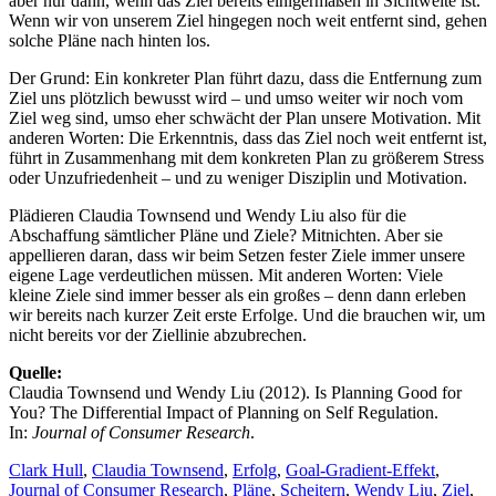
aber nur dann, wenn das Ziel bereits einigermaßen in Sichtweite ist.
Wenn wir von unserem Ziel hingegen noch weit entfernt sind, gehen
solche Pläne nach hinten los.
Der Grund: Ein konkreter Plan führt dazu, dass die Entfernung zum
Ziel uns plötzlich bewusst wird – und umso weiter wir noch vom
Ziel weg sind, umso eher schwächt der Plan unsere Motivation. Mit
anderen Worten: Die Erkenntnis, dass das Ziel noch weit entfernt ist,
führt in Zusammenhang mit dem konkreten Plan zu größerem Stress
oder Unzufriedenheit – und zu weniger Disziplin und Motivation.
Plädieren Claudia Townsend und Wendy Liu also für die
Abschaffung sämtlicher Pläne und Ziele? Mitnichten. Aber sie
appellieren daran, dass wir beim Setzen fester Ziele immer unsere
eigene Lage verdeutlichen müssen. Mit anderen Worten: Viele
kleine Ziele sind immer besser als ein großes – denn dann erleben
wir bereits nach kurzer Zeit erste Erfolge. Und die brauchen wir, um
nicht bereits vor der Ziellinie abzubrechen.
Quelle:
Claudia Townsend und Wendy Liu (2012). Is Planning Good for
You? The Differential Impact of Planning on Self Regulation.
In:
Journal of Consumer Research
.
Clark Hull
,
Claudia Townsend
,
Erfolg
,
Goal-Gradient-Effekt
,
Journal of Consumer Research
,
Pläne
,
Scheitern
,
Wendy Liu
,
Ziel
,