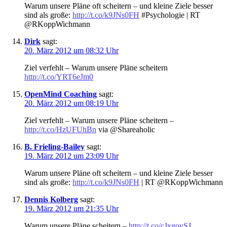
Warum unsere Pläne oft scheitern – und kleine Ziele besser
sind als große:
http://t.co/k9JNs0FH
#Psychologie | RT
@RKoppWichmann
Dirk
sagt:
20. März 2012 um 08:32 Uhr
Ziel verfehlt – Warum unsere Pläne scheitern
http://t.co/YRT6eJm0
OpenMind Coaching
sagt:
20. März 2012 um 08:19 Uhr
Ziel verfehlt – Warum unsere Pläne scheitern –
http://t.co/HzUFUhBn
via @Shareaholic
B. Frieling-Bailey
sagt:
19. März 2012 um 23:09 Uhr
Warum unsere Pläne oft scheitern – und kleine Ziele besser
sind als große:
http://t.co/k9JNs0FH
| RT @RKoppWichmann
Dennis Kolberg
sagt:
19. März 2012 um 21:35 Uhr
Warum unsere Pläne scheitern –
http://t.co/cJxgovSJ