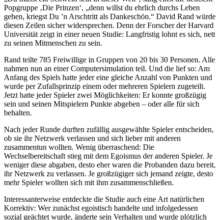
Popgruppe ‚Die Prinzen‘, „denn willst du ehrlich durchs Leben
gehen, kriegst Du ’n Arschtritt als Dankeschön.“ David Rand würde
diesen Zeilen sicher widersprechen. Denn der Forscher der Harvard
Universität zeigt in einer neuen Studie: Langfristig lohnt es sich, nett
zu seinen Mitmenschen zu sein.
Rand teilte 785 Freiwillige in Gruppen von 20 bis 30 Personen. Alle
nahmen nun an einer Computersimulation teil. Und die lief so: Am
Anfang des Spiels hatte jeder eine gleiche Anzahl von Punkten und
wurde per Zufallsprinzip einem oder mehreren Spielern zugeteilt.
Jetzt hatte jeder Spieler zwei Möglichkeiten: Er konnte großzügig
sein und seinen Mitspielern Punkte abgeben – oder alle für sich
behalten.
Nach jeder Runde durften zufällig ausgewählte Spieler entscheiden,
ob sie ihr Netzwerk verlassen und sich lieber mit anderen
zusammentun wollten. Wenig überraschend: Die
Wechselbereitschaft stieg mit dem Egoismus der anderen Spieler. Je
weniger diese abgaben, desto eher waren die Probanden dazu bereit,
ihr Netzwerk zu verlassen. Je großzügiger sich jemand zeigte, desto
mehr Spieler wollten sich mit ihm zusammenschließen.
Interessanterweise entdeckte die Studie auch eine Art natürlichen
Korrektiv: Wer zunächst egoistisch handelte und infolgedessen
sozial geächtet wurde, änderte sein Verhalten und wurde plötzlich