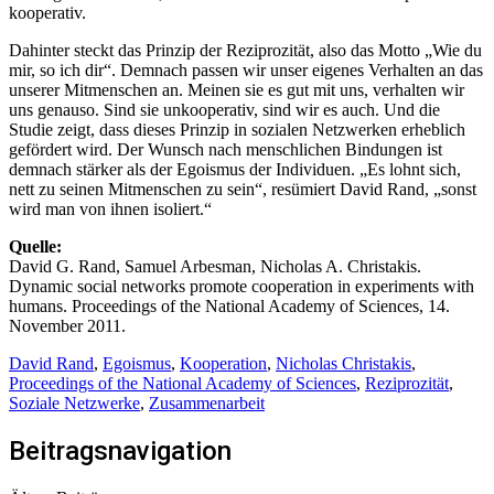
kooperativ.
Dahinter steckt das Prinzip der Reziprozität, also das Motto „Wie du
mir, so ich dir“. Demnach passen wir unser eigenes Verhalten an das
unserer Mitmenschen an. Meinen sie es gut mit uns, verhalten wir
uns genauso. Sind sie unkooperativ, sind wir es auch. Und die
Studie zeigt, dass dieses Prinzip in sozialen Netzwerken erheblich
gefördert wird. Der Wunsch nach menschlichen Bindungen ist
demnach stärker als der Egoismus der Individuen. „Es lohnt sich,
nett zu seinen Mitmenschen zu sein“, resümiert David Rand, „sonst
wird man von ihnen isoliert.“
Quelle:
David G. Rand, Samuel Arbesman, Nicholas A. Christakis.
Dynamic social networks promote cooperation in experiments with
humans. Proceedings of the National Academy of Sciences, 14.
November 2011.
David Rand
,
Egoismus
,
Kooperation
,
Nicholas Christakis
,
Proceedings of the National Academy of Sciences
,
Reziprozität
,
Soziale Netzwerke
,
Zusammenarbeit
Beitragsnavigation