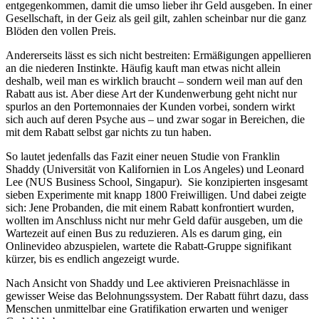
entgegenkommen, damit die umso lieber ihr Geld ausgeben. In einer
Gesellschaft, in der Geiz als geil gilt, zahlen scheinbar nur die ganz
Blöden den vollen Preis.
Andererseits lässt es sich nicht bestreiten: Ermäßigungen appellieren
an die niederen Instinkte. Häufig kauft man etwas nicht allein
deshalb, weil man es wirklich braucht – sondern weil man auf den
Rabatt aus ist. Aber diese Art der Kundenwerbung geht nicht nur
spurlos an den Portemonnaies der Kunden vorbei, sondern wirkt
sich auch auf deren Psyche aus – und zwar sogar in Bereichen, die
mit dem Rabatt selbst gar nichts zu tun haben.
So lautet jedenfalls das Fazit einer neuen Studie von Franklin
Shaddy (Universität von Kalifornien in Los Angeles) und Leonard
Lee (NUS Business School, Singapur). Sie konzipierten insgesamt
sieben Experimente mit knapp 1800 Freiwilligen. Und dabei zeigte
sich: Jene Probanden, die mit einem Rabatt konfrontiert wurden,
wollten im Anschluss nicht nur mehr Geld dafür ausgeben, um die
Wartezeit auf einen Bus zu reduzieren. Als es darum ging, ein
Onlinevideo abzuspielen, wartete die Rabatt-Gruppe signifikant
kürzer, bis es endlich angezeigt wurde.
Nach Ansicht von Shaddy und Lee aktivieren Preisnachlässe in
gewisser Weise das Belohnungssystem. Der Rabatt führt dazu, dass
Menschen unmittelbar eine Gratifikation erwarten und weniger