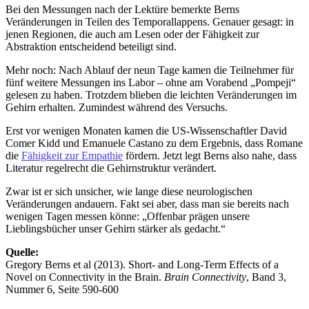
Bei den Messungen nach der Lektüre bemerkte Berns
Veränderungen in Teilen des Temporallappens. Genauer gesagt: in
jenen Regionen, die auch am Lesen oder der Fähigkeit zur
Abstraktion entscheidend beteiligt sind.
Mehr noch: Nach Ablauf der neun Tage kamen die Teilnehmer für
fünf weitere Messungen ins Labor – ohne am Vorabend „Pompeji“
gelesen zu haben. Trotzdem blieben die leichten Veränderungen im
Gehirn erhalten. Zumindest während des Versuchs.
Erst vor wenigen Monaten kamen die US-Wissenschaftler David
Comer Kidd und Emanuele Castano zu dem Ergebnis, dass Romane
die
Fähigkeit zur Empathie
fördern. Jetzt legt Berns also nahe, dass
Literatur regelrecht die Gehirnstruktur verändert.
Zwar ist er sich unsicher, wie lange diese neurologischen
Veränderungen andauern. Fakt sei aber, dass man sie bereits nach
wenigen Tagen messen könne: „Offenbar prägen unsere
Lieblingsbücher unser Gehirn stärker als gedacht.“
Quelle:
Gregory Berns et al (2013). Short- and Long-Term Effects of a
Novel on Connectivity in the Brain.
Brain Connectivity
, Band 3,
Nummer 6, Seite 590-600