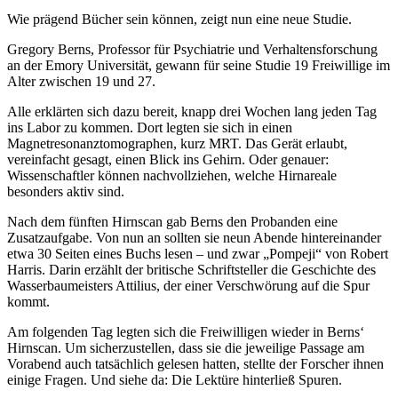
Wie prägend Bücher sein können, zeigt nun eine neue Studie.
Gregory Berns, Professor für Psychiatrie und Verhaltensforschung
an der Emory Universität, gewann für seine Studie 19 Freiwillige im
Alter zwischen 19 und 27.
Alle erklärten sich dazu bereit, knapp drei Wochen lang jeden Tag
ins Labor zu kommen. Dort legten sie sich in einen
Magnetresonanztomographen, kurz MRT. Das Gerät erlaubt,
vereinfacht gesagt, einen Blick ins Gehirn. Oder genauer:
Wissenschaftler können nachvollziehen, welche Hirnareale
besonders aktiv sind.
Nach dem fünften Hirnscan gab Berns den Probanden eine
Zusatzaufgabe. Von nun an sollten sie neun Abende hintereinander
etwa 30 Seiten eines Buchs lesen – und zwar „Pompeji“ von Robert
Harris. Darin erzählt der britische Schriftsteller die Geschichte des
Wasserbaumeisters Attilius, der einer Verschwörung auf die Spur
kommt.
Am folgenden Tag legten sich die Freiwilligen wieder in Berns‘
Hirnscan. Um sicherzustellen, dass sie die jeweilige Passage am
Vorabend auch tatsächlich gelesen hatten, stellte der Forscher ihnen
einige Fragen. Und siehe da: Die Lektüre hinterließ Spuren.