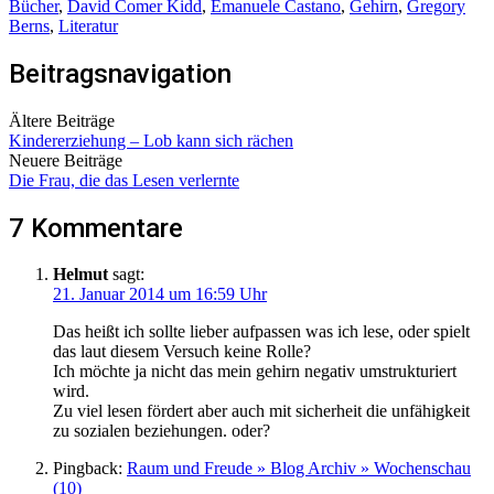
Bücher
,
David Comer Kidd
,
Emanuele Castano
,
Gehirn
,
Gregory
Berns
,
Literatur
Beitragsnavigation
Ältere Beiträge
Kindererziehung – Lob kann sich rächen
Neuere Beiträge
Die Frau, die das Lesen verlernte
7 Kommentare
Helmut
sagt:
21. Januar 2014 um 16:59 Uhr
Das heißt ich sollte lieber aufpassen was ich lese, oder spielt
das laut diesem Versuch keine Rolle?
Ich möchte ja nicht das mein gehirn negativ umstrukturiert
wird.
Zu viel lesen fördert aber auch mit sicherheit die unfähigkeit
zu sozialen beziehungen. oder?
Pingback:
Raum und Freude » Blog Archiv » Wochenschau
(10)