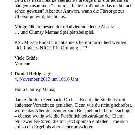
Und das Fazit „Starke elterliche Fürsorge und Zufriedenheit
hängen zusammen.“ – nun ja, hätte Großmutter das nicht auch
schon gewusst? Aber zur Antwort, wann die Fürsorge zur
Übersorge wird, bleibt aus.
Mir gefällt am besten der relativierende letzte Absatz.
… und Clumsy Mamas Spielplatzbeispiel.
P.S.: Müsste Punkt 4 nicht anders herum formuliert werden:
„Ich finde es NICHT in Ordnung…“?
Viele Grüße
Marlene
Daniel Rettig
sagt:
4. November 2013 um 10:16 Uhr
Hallo Clumsy Mama,
danke für dein Feedback. Du hast Recht, die Studie ist mit
äußerster Vorsicht zu genießen. Denn wie du richtig schreibst,
wurde das Alter der Kinder zum Beispiel nicht berücksichtigt
– ebenso wenig wie die Persönlichkeitsstruktur der Eltern.
Nur zwei Faktoren, die mir jetzt spontan einfallen – die sich
auf so ein Ergebnis aber sicher auswirken.