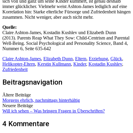
sich voll und ganz um seine Kinder kümmert, ist genau deshalb
immer glücklicher. Vielmehr weist Ashton-James lediglich auf eine
Korrelation hin: Starke elterliche Fürsorge und Zufriedenheit hängen
zusammen. Nicht weniger, aber auch nicht mehr.
Quelle:
Claire Ashton-James, Kostadin Kushlev und Elizabeth Dunn
(2013). Parents Reap What They Sow: Child-Centrism and Parental
Well-Being. Social Psychological and Personality Science, Band 4,
Nummer 6, Seite 635-642
Claire Ashton-James
,
Elizabeth Dunn
,
Eltern
,
Erziehung
,
Glück
,
Helikopter-Eltern
,
Kerstin Kullmann
,
Kinder
,
Kostadin Kushlev
,
Zufriedenheit
Beitragsnavigation
Ältere Beiträge
Morgens ehrlich, nachmittags hinterhältig
Neuere Beiträge
Will ich sehen – Was bringen Fragen in Überschriften?
4 Kommentare