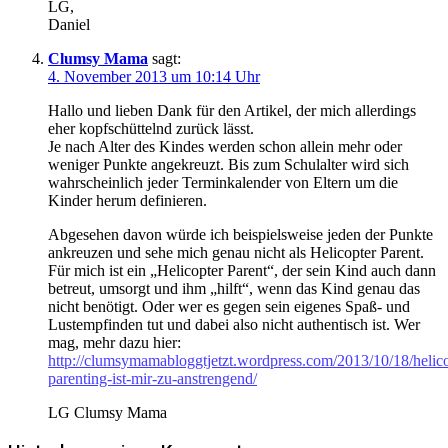
LG,
Daniel
Clumsy Mama
sagt:
4. November 2013 um 10:14 Uhr
Hallo und lieben Dank für den Artikel, der mich allerdings
eher kopfschüttelnd zurück lässt.
Je nach Alter des Kindes werden schon allein mehr oder
weniger Punkte angekreuzt. Bis zum Schulalter wird sich
wahrscheinlich jeder Terminkalender von Eltern um die
Kinder herum definieren.
Abgesehen davon würde ich beispielsweise jeden der Punkte
ankreuzen und sehe mich genau nicht als Helicopter Parent.
Für mich ist ein „Helicopter Parent“, der sein Kind auch dann
betreut, umsorgt und ihm „hilft“, wenn das Kind genau das
nicht benötigt. Oder wer es gegen sein eigenes Spaß- und
Lustempfinden tut und dabei also nicht authentisch ist. Wer
mag, mehr dazu hier:
http://clumsymamabloggtjetzt.wordpress.com/2013/10/18/helico
parenting-ist-mir-zu-anstrengend/
LG Clumsy Mama