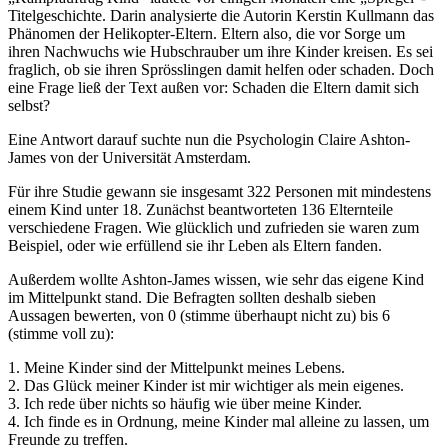
Titelgeschichte. Darin analysierte die Autorin Kerstin Kullmann das
Phänomen der Helikopter-Eltern. Eltern also, die vor Sorge um
ihren Nachwuchs wie Hubschrauber um ihre Kinder kreisen. Es sei
fraglich, ob sie ihren Sprösslingen damit helfen oder schaden. Doch
eine Frage ließ der Text außen vor: Schaden die Eltern damit sich
selbst?
Eine Antwort darauf suchte nun die Psychologin Claire Ashton-
James von der Universität Amsterdam.
Für ihre Studie gewann sie insgesamt 322 Personen mit mindestens
einem Kind unter 18. Zunächst beantworteten 136 Elternteile
verschiedene Fragen. Wie glücklich und zufrieden sie waren zum
Beispiel, oder wie erfüllend sie ihr Leben als Eltern fanden.
Außerdem wollte Ashton-James wissen, wie sehr das eigene Kind
im Mittelpunkt stand. Die Befragten sollten deshalb sieben
Aussagen bewerten, von 0 (stimme überhaupt nicht zu) bis 6
(stimme voll zu):
1. Meine Kinder sind der Mittelpunkt meines Lebens.
2. Das Glück meiner Kinder ist mir wichtiger als mein eigenes.
3. Ich rede über nichts so häufig wie über meine Kinder.
4. Ich finde es in Ordnung, meine Kinder mal alleine zu lassen, um
Freunde zu treffen.