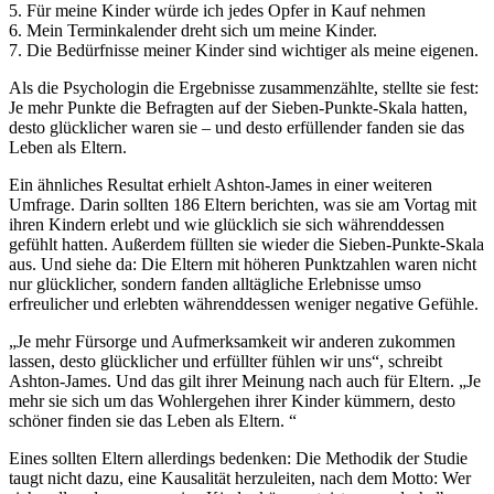
5. Für meine Kinder würde ich jedes Opfer in Kauf nehmen
6. Mein Terminkalender dreht sich um meine Kinder.
7. Die Bedürfnisse meiner Kinder sind wichtiger als meine eigenen.
Als die Psychologin die Ergebnisse zusammenzählte, stellte sie fest:
Je mehr Punkte die Befragten auf der Sieben-Punkte-Skala hatten,
desto glücklicher waren sie – und desto erfüllender fanden sie das
Leben als Eltern.
Ein ähnliches Resultat erhielt Ashton-James in einer weiteren
Umfrage. Darin sollten 186 Eltern berichten, was sie am Vortag mit
ihren Kindern erlebt und wie glücklich sie sich währenddessen
gefühlt hatten. Außerdem füllten sie wieder die Sieben-Punkte-Skala
aus. Und siehe da: Die Eltern mit höheren Punktzahlen waren nicht
nur glücklicher, sondern fanden alltägliche Erlebnisse umso
erfreulicher und erlebten währenddessen weniger negative Gefühle.
„Je mehr Fürsorge und Aufmerksamkeit wir anderen zukommen
lassen, desto glücklicher und erfüllter fühlen wir uns“, schreibt
Ashton-James. Und das gilt ihrer Meinung nach auch für Eltern. „Je
mehr sie sich um das Wohlergehen ihrer Kinder kümmern, desto
schöner finden sie das Leben als Eltern. “
Eines sollten Eltern allerdings bedenken: Die Methodik der Studie
taugt nicht dazu, eine Kausalität herzuleiten, nach dem Motto: Wer