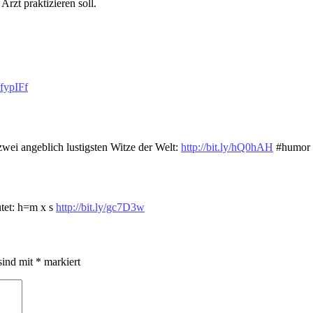
Arzt praktizieren soll.
y/fypIFf
ei angeblich lustigsten Witze der Welt:
http://bit.ly/hQ0hAH
#humor 
tet: h=m x s
http://bit.ly/gc7D3w
sind mit
*
markiert