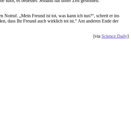
e Idiot, es bedeutet: Jemand hat unser Zelt gestohlen.“
 Notruf. „Mein Freund ist tot, was kann ich tun?“, schreit er ins
llen, dass Ihr Freund auch wirklich tot ist.“ Am anderen Ende der
[via
Science Daily
]