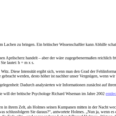
um Lachen zu bringen. Ein britischer Wissenschaftler kann Abhilfe sch
nen Aprilscherz handelt – aber der wäre zugegebenermaßen reichlich früh
ie lautet: h = m x s.
Witz. Diese Intensität ergibt sich, wenn man den Grad der Fehlinformat
hrte gebracht werden, desto höher ist nachher unser Vergnügen, wenn wir
gelegenheit: Dadurch analysierten wir Informationen zunächst auf ihren
ie will der britische Psychologe Richard Wiseman im Jahre 2002
entde
 in ihrem Zelt, als Holmes seinen Kumpanen mitten in der Nacht weck
as schlussfolgern Sie daraus?“, antwortete Holmes. „Nun ja, wenn es d