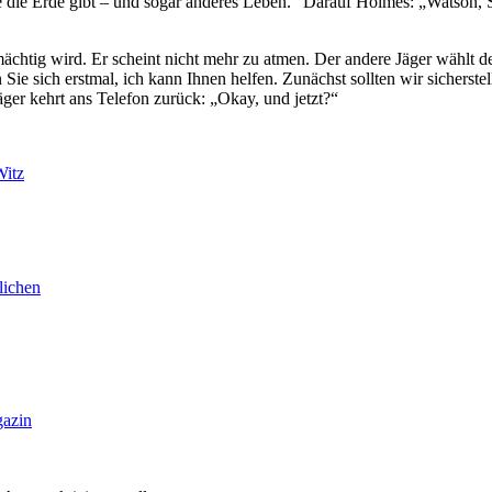
e die Erde gibt – und sogar anderes Leben.“ Darauf Holmes: „Watson, Si
chtig wird. Er scheint nicht mehr zu atmen. Der andere Jäger wählt den
Sie sich erstmal, ich kann Ihnen helfen. Zunächst sollten wir sicherste
äger kehrt ans Telefon zurück: „Okay, und jetzt?“
Witz
lichen
gazin