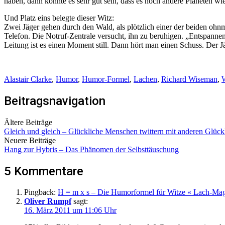
haben, dann könnte es sehr gut sein, dass es noch andere Planeten wi
Und Platz eins belegte dieser Witz:
Zwei Jäger gehen durch den Wald, als plötzlich einer der beiden ohnmä
Telefon. Die Notruf-Zentrale versucht, ihn zu beruhigen. „Entspannen 
Leitung ist es einen Moment still. Dann hört man einen Schuss. Der J
Alastair Clarke
,
Humor
,
Humor-Formel
,
Lachen
,
Richard Wiseman
,
Beitragsnavigation
Ältere Beiträge
Gleich und gleich – Glückliche Menschen twittern mit anderen Glück
Neuere Beiträge
Hang zur Hybris – Das Phänomen der Selbsttäuschung
5 Kommentare
Pingback:
H = m x s – Die Humorformel für Witze « Lach-Ma
Oliver Rumpf
sagt:
16. März 2011 um 11:06 Uhr