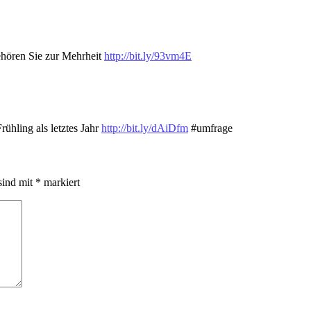
gehören Sie zur Mehrheit
http://bit.ly/93vm4E
ühling als letztes Jahr
http://bit.ly/dAiDfm
#umfrage
sind mit
*
markiert