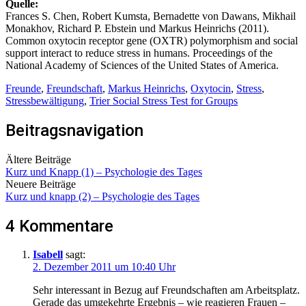
Quelle:
Frances S. Chen, Robert Kumsta, Bernadette von Dawans, Mikhail
Monakhov, Richard P. Ebstein und Markus Heinrichs (2011).
Common oxytocin receptor gene (OXTR) polymorphism and social
support interact to reduce stress in humans. Proceedings of the
National Academy of Sciences of the United States of America.
Freunde
,
Freundschaft
,
Markus Heinrichs
,
Oxytocin
,
Stress
,
Stressbewältigung
,
Trier Social Stress Test for Groups
Beitragsnavigation
Ältere Beiträge
Kurz und Knapp (1) – Psychologie des Tages
Neuere Beiträge
Kurz und knapp (2) – Psychologie des Tages
4 Kommentare
Isabell
sagt:
2. Dezember 2011 um 10:40 Uhr
Sehr interessant in Bezug auf Freundschaften am Arbeitsplatz.
Gerade das umgekehrte Ergebnis – wie reagieren Frauen –