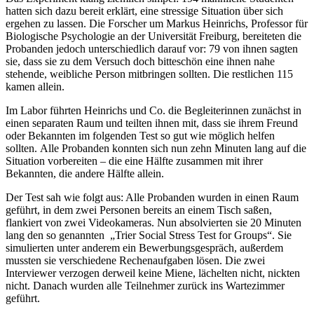
hatten sich dazu bereit erklärt, eine stressige Situation über sich
ergehen zu lassen. Die Forscher um Markus Heinrichs, Professor für
Biologische Psychologie an der Universität Freiburg, bereiteten die
Probanden jedoch unterschiedlich darauf vor: 79 von ihnen sagten
sie, dass sie zu dem Versuch doch bitteschön eine ihnen nahe
stehende, weibliche Person mitbringen sollten. Die restlichen 115
kamen allein.
Im Labor führten Heinrichs und Co. die Begleiterinnen zunächst in
einen separaten Raum und teilten ihnen mit, dass sie ihrem Freund
oder Bekannten im folgenden Test so gut wie möglich helfen
sollten. Alle Probanden konnten sich nun zehn Minuten lang auf die
Situation vorbereiten – die eine Hälfte zusammen mit ihrer
Bekannten, die andere Hälfte allein.
Der Test sah wie folgt aus: Alle Probanden wurden in einen Raum
geführt, in dem zwei Personen bereits an einem Tisch saßen,
flankiert von zwei Videokameras. Nun absolvierten sie 20 Minuten
lang den so genannten „Trier Social Stress Test for Groups“. Sie
simulierten unter anderem ein Bewerbungsgespräch, außerdem
mussten sie verschiedene Rechenaufgaben lösen. Die zwei
Interviewer verzogen derweil keine Miene, lächelten nicht, nickten
nicht. Danach wurden alle Teilnehmer zurück ins Wartezimmer
geführt.