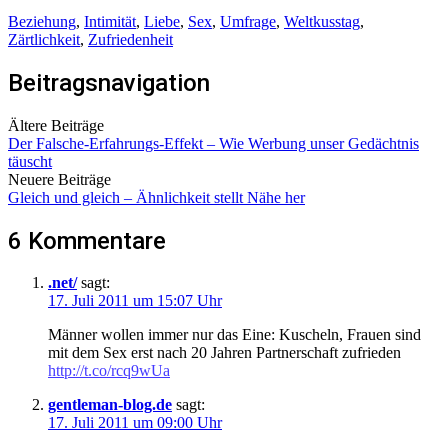
Beziehung
,
Intimität
,
Liebe
,
Sex
,
Umfrage
,
Weltkusstag
,
Zärtlichkeit
,
Zufriedenheit
Beitragsnavigation
Ältere Beiträge
Der Falsche-Erfahrungs-Effekt – Wie Werbung unser Gedächtnis
täuscht
Neuere Beiträge
Gleich und gleich – Ähnlichkeit stellt Nähe her
6 Kommentare
.net/
sagt:
17. Juli 2011 um 15:07 Uhr
Männer wollen immer nur das Eine: Kuscheln, Frauen sind
mit dem Sex erst nach 20 Jahren Partnerschaft zufrieden
http://t.co/rcq9wUa
gentleman-blog.de
sagt:
17. Juli 2011 um 09:00 Uhr