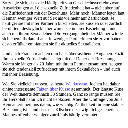
So zeigte sich, dass die Häufigkeit von Geschlechtsverkehr zwar
Auswirkungen auf die sexuelle Zufriedenheit hat – nicht aber auf
die Zufriedenheit mit der Beziehung. Mehr noch: Männer legen laut
Heiman weniger Wert auf Sex als vielmehr auf Zärtlichkeit. Je
häufiger sie mit ihrer Partnerin kuschelten, sie küssten oder zärtlich
berührten, desto glücklicher waren sie in ihrer Beziehung – und
auch mit ihrem Sexualleben. Die Vergangenheit der Männer wirkte
sich ebenfalls darauf aus: Je weniger Partnerinnen sie zuvor hatten,
desto erfüllter empfanden sie ihr aktuelles Sexualleben.
Und auch Frauen machten durchaus überraschende Angaben. Fazit:
Ihre sexuelle Zufriedenheit steigt mit der Dauer der Beziehung.
Waren sie länger als 20 Jahre mit ihrem Partner zusammen, zeigten
sie sich tendenziell zufriedener mit ihrem Sexualleben – und auch
mit ihrer Beziehung.
Wie Sie vielleicht wissen, ist heute
Weltkusstag
, Jochen hat daher
einige interessante
Fakten über Küsse
gesammelt. Der längste Kuss
der Welt dauerte demnach 33 Stunden. Ganz so lange müssen Sie
Ihr Herzblatt natürlich nicht liebkosen. Aber die Umfrage von Julia
Heiman erinnert uns daran, wie wichtig Zärtlichkeit für eine stabile
Beziehung ist – und dass das Klischee des ewig triebgesteuerten
Mannes offenbar weniger zutrifft als häufig vermutet.