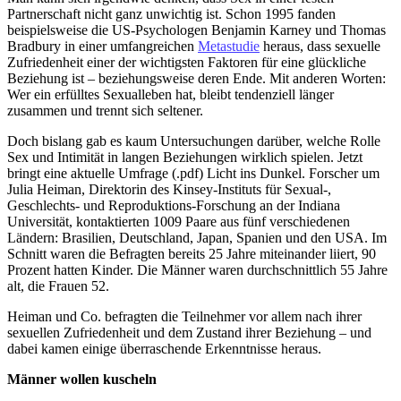
Partnerschaft nicht ganz unwichtig ist. Schon 1995 fanden
beispielsweise die US-Psychologen Benjamin Karney und Thomas
Bradbury in einer umfangreichen
Metastudie
heraus, dass sexuelle
Zufriedenheit einer der wichtigsten Faktoren für eine glückliche
Beziehung ist – beziehungsweise deren Ende. Mit anderen Worten:
Wer ein erfülltes Sexualleben hat, bleibt tendenziell länger
zusammen und trennt sich seltener.
Doch bislang gab es kaum Untersuchungen darüber, welche Rolle
Sex und Intimität in langen Beziehungen wirklich spielen. Jetzt
bringt eine aktuelle Umfrage (.pdf) Licht ins Dunkel. Forscher um
Julia Heiman, Direktorin des Kinsey-Instituts für Sexual-,
Geschlechts- und Reproduktions-Forschung an der Indiana
Universität, kontaktierten 1009 Paare aus fünf verschiedenen
Ländern: Brasilien, Deutschland, Japan, Spanien und den USA. Im
Schnitt waren die Befragten bereits 25 Jahre miteinander liiert, 90
Prozent hatten Kinder. Die Männer waren durchschnittlich 55 Jahre
alt, die Frauen 52.
Heiman und Co. befragten die Teilnehmer vor allem nach ihrer
sexuellen Zufriedenheit und dem Zustand ihrer Beziehung – und
dabei kamen einige überraschende Erkenntnisse heraus.
Männer wollen kuscheln