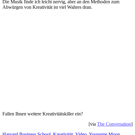
Die Musik finde ich leicht nervig, aber an den Methoden zum
Abwürgen von Kreativität ist viel Wahres dran.
Fallen Ihnen weitere Kreativitätskiller ein?
[via
The Conversation
]
Harvard Business School
,
Kreativität
,
Video
,
Youngme Moon