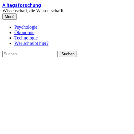
Zum
Alltagsforschung
Inhalt
Wissenschaft, die Wissen schafft
überspringen
Menü
Psychologie
Ökonomie
Technologie
Wer schreibt hier?
Suchen
nach: