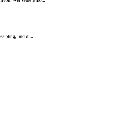
nnvoll: Wer seine Emo...
s pling, und di...