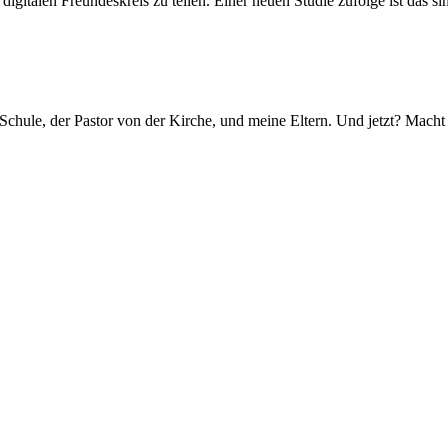
gitalen Freundeskreis zu teilen. Einer neuen Studie zufolge ist das si
chule, der Pastor von der Kirche, und meine Eltern. Und jetzt? Macht e