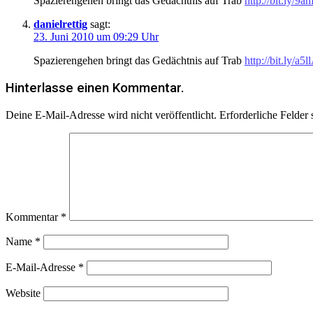
Spazierengehen bringt das Gedächtnis auf Trab
http://bit.ly/9
danielrettig
sagt:
23. Juni 2010 um 09:29 Uhr
Spazierengehen bringt das Gedächtnis auf Trab
http://bit.ly/a5
Hinterlasse einen Kommentar.
Deine E-Mail-Adresse wird nicht veröffentlicht.
Erforderliche Felder 
Kommentar
*
Name
*
E-Mail-Adresse
*
Website