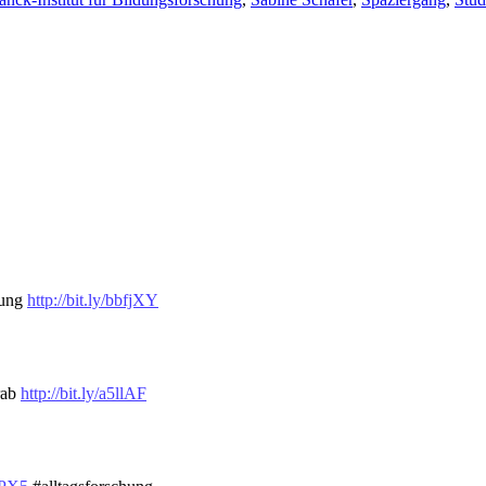
hung
http://bit.ly/bbfjXY
rab
http://bit.ly/a5llAF