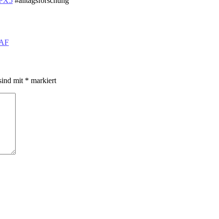
ahPX5
#alltagsforschung
llAF
sind mit
*
markiert