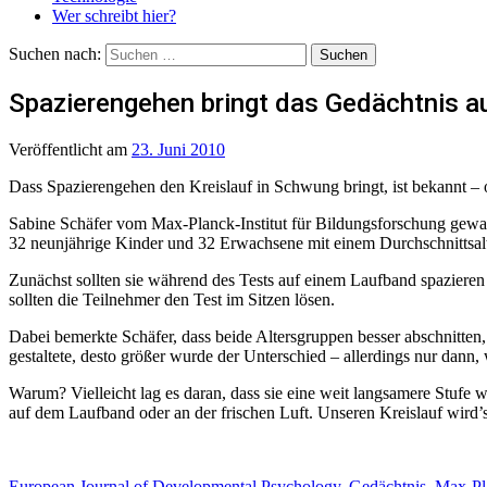
Wer schreibt hier?
Suchen nach:
Spazierengehen bringt das Gedächtnis a
Veröffentlicht
am
23. Juni 2010
Dass Spazierengehen den Kreislauf in Schwung bringt, ist bekannt – 
Sabine Schäfer vom Max-Planck-Institut für Bildungsforschung gewa
32 neunjährige Kinder und 32 Erwachsene mit einem Durchschnittsalter
Zunächst sollten sie während des Tests auf einem Laufband spaziere
sollten die Teilnehmer den Test im Sitzen lösen.
Dabei bemerkte Schäfer, dass beide Altersgruppen besser abschnitten,
gestaltete, desto größer wurde der Unterschied – allerdings nur dann
Warum? Vielleicht lag es daran, dass sie eine weit langsamere Stufe w
auf dem Laufband oder an der frischen Luft. Unseren Kreislauf wird’
European Journal of Developmental Psychology
,
Gedächtnis
,
Max-Pla