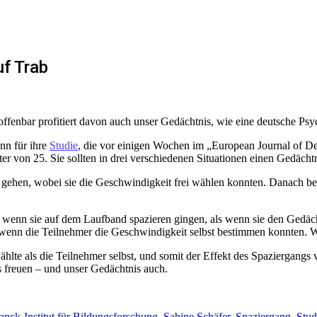
uf Trab
offenbar profitiert davon auch unser Gedächtnis, wie eine deutsche Ps
nn für ihre
Studie
, die vor einigen Wochen im „European Journal of De
 von 25. Sie sollten in drei verschiedenen Situationen einen Gedächtni
n gehen, wobei sie die Geschwindigkeit frei wählen konnten. Danach b
 wenn sie auf dem Laufband spazieren gingen, als wenn sie den Gedächt
, wenn die Teilnehmer die Geschwindigkeit selbst bestimmen konnten. Wen
ählte als die Teilnehmer selbst, und somit der Effekt des Spaziergangs
s freuen – und unser Gedächtnis auch.
nck-Institut für Bildungsforschung
,
Sabine Schäfer
,
Spaziergang
,
Stud