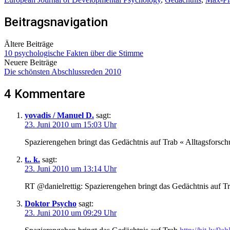
Beitragsnavigation
Ältere Beiträge
10 psychologische Fakten über die Stimme
Neuere Beiträge
Die schönsten Abschlussreden 2010
4 Kommentare
yovadis / Manuel D.
sagt:
23. Juni 2010 um 15:03 Uhr
Spazierengehen bringt das Gedächtnis auf Trab « Alltagsforsc
t.. k.
sagt:
23. Juni 2010 um 13:14 Uhr
RT @danielrettig: Spazierengehen bringt das Gedächtnis auf T
Doktor Psycho
sagt:
23. Juni 2010 um 09:29 Uhr