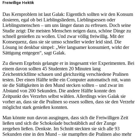
Freiwillige Hektik
Das Kernproblem ist laut Galak: Eigentlich sollten wir den Konsum
dosieren, egal ob bei Lieblingsliedern, Lieblingsessen oder
Lieblingsmenschen – um uns länger daran zu erfreuen. Doch seine
Studie zeigt: Die meisten Menschen neigen dazu, schöne Dinge zu
schnell genießen zu wollen. Und zwar völlig freiwillig. Mit der
Konsequenz, dass sie sie umso schneller wieder leid sind. Die
Lösung ist denkbar simpel: „Wer langsamer konsumiert, wirkt der
Sättigung entgegen“, sagt Galak.
Zu diesem Ergebnis gelangte er in insgesamt vier Experimenten. Bei
einem davon sollten 45 Studenten 20 Minuten lang
Zeichentrickfilme schauen und gleichzeitig verschiedene Pralinen
testen. Der einen Hälfte teilte ein Computer automatisch mit, wann
sie die Süßigkeiten in den Mund stecken sollten – und zwar im
Abstand von 200 Sekunden. Die andere Hälfte konnte den
Zeitpunkt des Verzehrs selbst wählen. Allerdings wies Galak sie
vorher an, dass sie die Pralinen so essen sollten, dass sie den Verzehr
möglichst stark genießen konnten.
Man könnte nun davon ausgingen, dass sich die Freiwilligen Zeit
ließen und sich die Schokolade buchstäblich auf der Zunge
zergehen ließen. Denkste. Im Schnitt steckten sie sich alle 93
Sekunden eine in den Mund – sie mampften die Pralinen also mehr