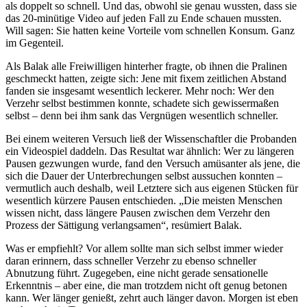
als doppelt so schnell. Und das, obwohl sie genau wussten, dass sie
das 20-minütige Video auf jeden Fall zu Ende schauen mussten.
Will sagen: Sie hatten keine Vorteile vom schnellen Konsum. Ganz
im Gegenteil.
Als Balak alle Freiwilligen hinterher fragte, ob ihnen die Pralinen
geschmeckt hatten, zeigte sich: Jene mit fixem zeitlichen Abstand
fanden sie insgesamt wesentlich leckerer. Mehr noch: Wer den
Verzehr selbst bestimmen konnte, schadete sich gewissermaßen
selbst – denn bei ihm sank das Vergnügen wesentlich schneller.
Bei einem weiteren Versuch ließ der Wissenschaftler die Probanden
ein Videospiel daddeln. Das Resultat war ähnlich: Wer zu längeren
Pausen gezwungen wurde, fand den Versuch amüsanter als jene, die
sich die Dauer der Unterbrechungen selbst aussuchen konnten –
vermutlich auch deshalb, weil Letztere sich aus eigenen Stücken für
wesentlich kürzere Pausen entschieden. „Die meisten Menschen
wissen nicht, dass längere Pausen zwischen dem Verzehr den
Prozess der Sättigung verlangsamen“, resümiert Balak.
Was er empfiehlt? Vor allem sollte man sich selbst immer wieder
daran erinnern, dass schneller Verzehr zu ebenso schneller
Abnutzung führt. Zugegeben, eine nicht gerade sensationelle
Erkenntnis – aber eine, die man trotzdem nicht oft genug betonen
kann. Wer länger genießt, zehrt auch länger davon. Morgen ist eben