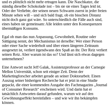
und es plötzlich nicht mehr ertragen kann. Die Naschkatze, die
ständig dieselbe Schokolade isst – bis sie sie eines Tages leid ist.
Oder der Verliebte, der seinen neuen Schwarm zuerst in jeder freien
Minute sehen will – und sich bald fragt, ob ein bisschen Distanz
nicht doch ganz gut wäre. So unterschiedlich die Fälle auch sind,
eines haben sie gemeinsam: Alle leiden unter den Konsequenzen
übermäßigen Konsums.
Egal ob man das nun Anpassung, Gewohnheit, Routine oder
Sättigung nennt, der Mechanismus ist derselbe: Wer einer Person
oder einer Sache wiederholt und über einen längeren Zeitraum
ausgesetzt ist, verliert irgendwann den Spaß an ihr. Der Reiz verliert
seinen Reiz. Aber warum ist das so? Und lässt sich etwas dagegen
unternehmen?
Eine Antwort sucht Jeff Galak, Assistenzprofessor an der Carnegie
Mellon Universität, schon seit einiger Zeit. Denn der
Marketingforscher arbeitet gerade an seiner Doktorarbeit. Einen
Auszug seiner bisherigen Recherche hat er jetzt in eine Studie
gepackt, die einer kommenden Ausgabe des Fachmagazins „Journal
of Consumer Research“ erscheinen wird. Und darin hat er
tatsächlich Antworten darauf gefunden, warum wir auf den
Gewöhnungseffekt hereinfallen – und wie wir ihn bekämpfen
können.