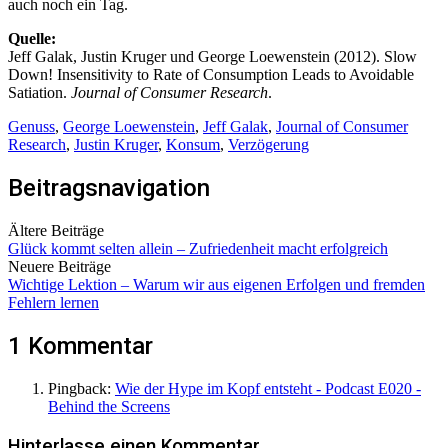
auch noch ein Tag.
Quelle:
Jeff Galak, Justin Kruger und George Loewenstein (2012). Slow
Down! Insensitivity to Rate of Consumption Leads to Avoidable
Satiation.
Journal of Consumer Research
.
Genuss
,
George Loewenstein
,
Jeff Galak
,
Journal of Consumer
Research
,
Justin Kruger
,
Konsum
,
Verzögerung
Beitragsnavigation
Ältere Beiträge
Glück kommt selten allein – Zufriedenheit macht erfolgreich
Neuere Beiträge
Wichtige Lektion – Warum wir aus eigenen Erfolgen und fremden
Fehlern lernen
1 Kommentar
Pingback:
Wie der Hype im Kopf entsteht - Podcast E020 -
Behind the Screens
Hinterlasse einen Kommentar.