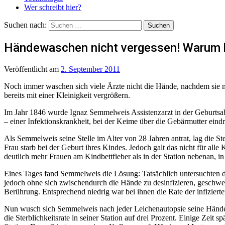
Wer schreibt hier?
Suchen nach:
Händewaschen nicht vergessen! Warum be
Veröffentlicht
am
2. September 2011
Noch immer waschen sich viele Ärzte nicht die Hände, nachdem sie mi
bereits mit einer Kleinigkeit vergrößern.
Im Jahr 1846 wurde Ignaz Semmelweis Assistenzarzt in der Geburtsabt
– einer Infektionskrankheit, bei der Keime über die Gebärmutter eind
Als Semmelweis seine Stelle im Alter von 28 Jahren antrat, lag die Ste
Frau starb bei der Geburt ihres Kindes. Jedoch galt das nicht für al
deutlich mehr Frauen am Kindbettfieber als in der Station nebenan,
Eines Tages fand Semmelweis die Lösung: Tatsächlich untersuchten d
jedoch ohne sich zwischendurch die Hände zu desinfizieren, gesch
Berührung. Entsprechend niedrig war bei ihnen die Rate der infizier
Nun wusch sich Semmelweis nach jeder Leichenautopsie seine Hände u
die Sterblichkeitsrate in seiner Station auf drei Prozent. Einige Zei