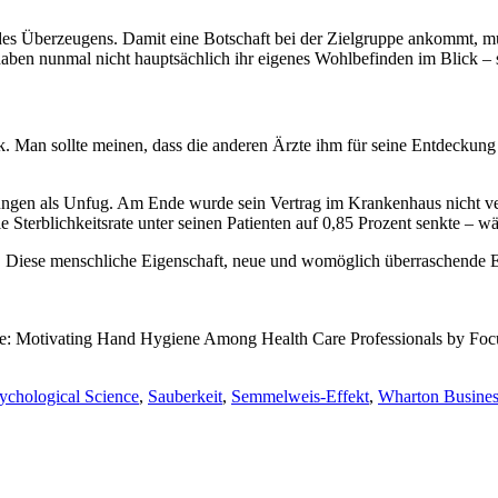
es Überzeugens. Damit eine Botschaft bei der Zielgruppe ankommt, mus
ben nunmal nicht hauptsächlich ihr eigenes Wohlbefinden im Blick – s
Man sollte meinen, dass die anderen Ärzte ihm für seine Entdeckung 
rungen als Unfug. Am Ende wurde sein Vertrag im Krankenhaus nicht ver
e Sterblichkeitsrate unter seinen Patienten auf 0,85 Prozent senkte – w
t. Diese menschliche Eigenschaft, neue und womöglich überraschende E
: Motivating Hand Hygiene Among Health Care Professionals by Focus
ychological Science
,
Sauberkeit
,
Semmelweis-Effekt
,
Wharton Busines