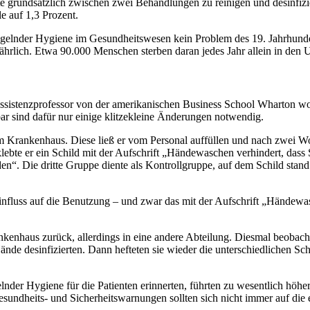
te grundsätzlich zwischen zwei Behandlungen zu reinigen und desinfizie
le auf 1,3 Prozent.
gelnder Hygiene im Gesundheitswesen kein Problem des 19. Jahrhunder
jährlich. Etwa 90.000 Menschen sterben daran jedes Jahr allein in den
istenzprofessor von der amerikanischen Business School Wharton wollt
r sind dafür nur einige klitzekleine Änderungen notwendig.
m Krankenhaus. Diese ließ er vom Personal auffüllen und nach zwei W
klebte er ein Schild mit der Aufschrift „Händewaschen verhindert, dass
den“. Die dritte Gruppe diente als Kontrollgruppe, auf dem Schild st
Einfluss auf die Benutzung – und zwar das mit der Aufschrift „Händewas
kenhaus zurück, allerdings in eine andere Abteilung. Diesmal beobach
de desinfizierten. Dann hefteten sie wieder die unterschiedlichen Sch
der Hygiene für die Patienten erinnerten, führten zu wesentlich höher
esundheits- und Sicherheitswarnungen sollten sich nicht immer auf die