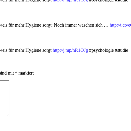
nweis für mehr Hygiene sorgt: Noch immer waschen sich …
http://t.co
weis für mehr Hygiene sorgt
http://j.mp/nR1OJg
#psychologie #studie
sind mit
*
markiert