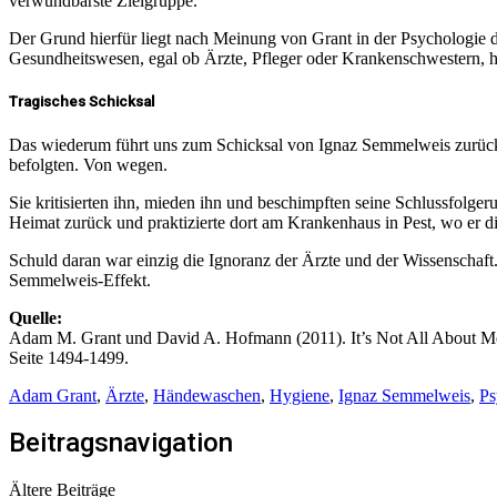
verwundbarste Zielgruppe.“
Der Grund hierfür liegt nach Meinung von Grant in der Psychologie d
Gesundheitswesen, egal ob Ärzte, Pfleger oder Krankenschwestern, ha
Tragisches Schicksal
Das wiederum führt uns zum Schicksal von Ignaz Semmelweis zurück. 
befolgten. Von wegen.
Sie kritisierten ihn, mieden ihn und beschimpften seine Schlussfolge
Heimat zurück und praktizierte dort am Krankenhaus in Pest, wo er di
Schuld daran war einzig die Ignoranz der Ärzte und der Wissenschaf
Semmelweis-Effekt.
Quelle:
Adam M. Grant und David A. Hofmann (2011). It’s Not All About Me
Seite 1494-1499.
Adam Grant
,
Ärzte
,
Händewaschen
,
Hygiene
,
Ignaz Semmelweis
,
Ps
Beitragsnavigation
Ältere Beiträge