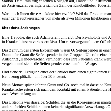
Station. Daraufhin trug er seinen Kollegen auf, Hände und Instrumen
als Assistenzarzt verringerte sich die Zahl der Kindbettfieber-Todesfäl
Warum ich Ihnen diese Anekdote hier erzähle? Weil das Problem man
einer der Hauptverursacher von mehr als zwei Millionen Infektionen 
Klitzekleine Änderungen
Eine Tragödie, die auch Adam Grant umtreibt. Der Psychologe und Ass
in Krankenhäusern verbessern lässt. Um es vorwegzunehmen: Offenba
Das Zentrum des ersten Experiments waren 66 Seifenspender in eine
Dann teilte Grant die Seifenspender in drei Gruppen. Über die einen 
Aufschrift „Händewaschen verhindert, dass Ihre Patienten krank wer
vergehen und stellte die Seifenspender erneut auf die Waage.
Und siehe da: Lediglich eines der Schilder hatte einen signifikanten 
Benutzung plötzlich um über 50 Prozent.
Neun Monate später kehrten Grant und Co. noch mal in dasselbe Kran
Krankenschwestern sich nach dem Kontakt mit einem Patienten die Hän
zwei Wochen lang an.
Das Ergebnis war dasselbe: Schilder, die an die Konsequenzen mangeln
anderen beiden Schilder hatten keinerlei signifikante Auswirkung. „G