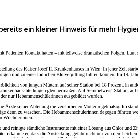
reits ein kleiner Hinweis für mehr Hygie
t Patienten Kontakt hatten – mit teilweise dramatischen Folgen. Laut 
eilung des Kaiser Josef II. Krankenhauses in Wien. In jener Zeit sta
ringen und zu einer tödlichen Blutvergiftung führen können. Im 19. Jah
rblichkeit von jungen Müttern auf seiner Station bei 18 Prozent, in and
le Krankenhausabteilungen gleichermaßen. Auf Semmelweis‘ Station, auf 
 in der nur Hebammenschülerinnen ausgebildet wurden.
ie Ärzte seiner Abteilung die verstorbenen Mütter regelmäßig. Im stän
weige denn zu waschen. Die Hebammenschülerinnen dagegen führten wed
ten Wöchnerinnen.
nd reinigte sämtliche Instrumente mit einer Lösung aus Chlor und Zitr
t später erkannte er, dass die Ansteckungsgefahr nicht nur von den Leic