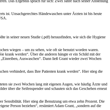
ren. Das Ergebnis sprach für sich: Zwei Jahre nach seiner Anstellung
ts ist. Unsachgerechtes Händewaschen unter Ärzten ist bis heute
 USA.
e in seiner neuen Studie (.pdf) herausfinden, wie sich die Hygiene
ochen wiegen – um zu sehen, wie oft sie benutzt worden waren.
 Sie krank werden“. Über die anderen hängte er ein Schild mit der
and „Einreiben, Auswaschen“. Dann ließ Grant wieder zwei Wochen
chen verhindert, dass Ihre Patienten krank werden“. Hier stieg die
teten sie zwei Wochen lang mit eigenen Augen, wie häufig Ärzte und
ilder über die Seifenspender und schauten sich das Geschehen erneut
er Sensibilität. Hier stieg die Benutzung um etwa zehn Prozent. Die
 eigene Person beziehen“, resümiert Adam Grant, „sondern auf die