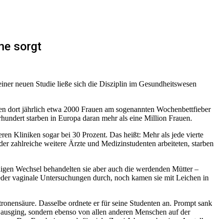
ne sorgt
einer neuen Studie ließe sich die Disziplin im Gesundheitswesen
rben dort jährlich etwa 2000 Frauen am sogenannten Wochenbettfieber
rhundert starben in Europa daran mehr als eine Million Frauen.
eren Kliniken sogar bei 30 Prozent. Das heißt: Mehr als jede vierte
der zahlreiche weitere Ärzte und Medizinstudenten arbeiteten, starben
digen Wechsel behandelten sie aber auch die werdenden Mütter –
er vaginale Untersuchungen durch, noch kamen sie mit Leichen in
onensäure. Dasselbe ordnete er für seine Studenten an. Prompt sank
hen ausging, sondern ebenso von allen anderen Menschen auf der