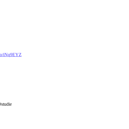
t.co/iNq9EYZ
studie