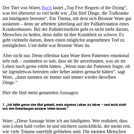
Der Titel von Wares
Buch
lautet „Top Five Regrets of the Dying“,
was frei übersetzt so viel heißt wie „Die fünf Dinge, die Todkranke
am häufigsten bereuen“. Ein Thema, mit dem sich Bronnie Ware gut
auskennt – denn sie arbeitete jahrelang auf der Palliativstation eines
Krankenhauses. Bei der Palliativmedizin geht es nicht mehr darum,
Menschen zu heilen, denn dafür ist ihre Krankheit zu schwer. Es
geht vielmehr darum, ihnen einen möglichst angenehmen Tod zu
ermöglichen. Und dafür war Bronnie Ware da.
Aber nicht nur. Denn offenbar kam Ware ihren Patienten emotional
sehr nah – zumindest so nah, dass sie ihr anvertrauten, was sie im
Leben noch gerne erlebt hätten. „Wenn man die Patienten fragte, ob
sie irgendetwas bereuten oder lieber anders gemacht hätten“, sagt
Ware, „dann nannten sie immer und immer wieder dieselben
Dinge.“
Hier die fünf meist genannten Aussagen:
1. „Ich hätte gerne den Mut gehabt, mein eigenes Leben zu leben – und mich nicht
von den Erwartungen anderer leiten lassen.“
Ware: „Diese Aussage hörte ich am häufigsten. Wer realisiert, dass
sein Leben bald vorbei ist und nüchtern zurückblickt, der merkt erst,
wie viele Träume unerfüllt geblieben sind. Die meisten Menschen