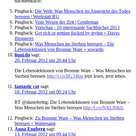
nachdenklich!
Pingback:
Die Welt: Was Menschen im Angesicht des Todes
bereuen | Werkstatt RU
Pingback:
Vom Wesen der Zeit | Gentleman
Pingback:
Vorschau - 10 interessante Sachbücher 2013
Pingback:
Get rich or getting fucked by trying « Daves
Bloggerei
Pingback:
Was Menschen im Sterben bereuen – Die
Lebenslektionen von Bronnie Ware « sowiedu
liqui.do
sagt:
20. Februar 2012 um 20:44 Uhr
Die Lebenslektionen von Bronnie Ware – Was Menschen im
Sterben bereuen
http://t.co/IIG34hia
jetzt lesen, jetzt leben.
fantastic cat
sagt:
18. Februar 2012 um 00:24 Uhr
RT @danielrettig: Die Lebenslektionen von Bronnie Ware –
Was Menschen im Sterben bereuen
http://t.co/NXL80ktL
Pingback:
Zu Bronnie Ware – Was Menschen im Sterben
bereuen « Walgesang
Anna Engberg
sagt:
13. Februar 2012 um 09:44 Uhr