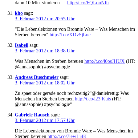
dann 10 Min. sinnieren …
http://t.co/FQLonNfu
kho
sagt:
3. Februar 2012 um 20:55 Uhr
"Die Lebenslektionen von Bronnie Ware – Was Menschen im
Sterben bereuen"
http://t.co/XDvSjLue
Isabell
sagt:
3. Februar 2012 um 18:38 Uhr
Was Menschen im Sterben bereuen
http://t.co/l0osJHUX
(HT:
@annasophie) #psychologie
Andreas Buschmeier
sagt:
3. Februar 2012 um 18:02 Uhr
Zu spaet oder gerade noch rechtzeitig?"@danielrettig: Was
Menschen im Sterben bereuen
http://t.co/l23jKuts
(HT:
@annasophie) #psychologie"
Gabriele Rausch
sagt:
3. Februar 2012 um 17:57 Uhr
Die Lebenslektionen von Bronnie Ware – Was Menschen im
Sterben bereuen
http://t.co/7lewLi4K