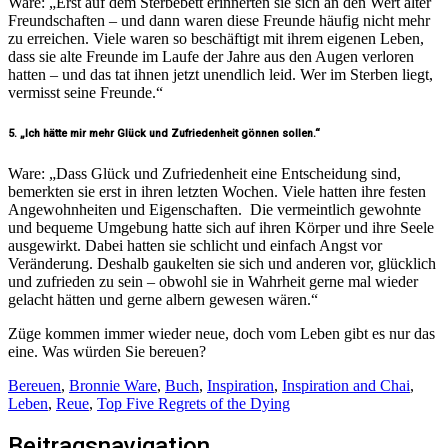
Ware: „Erst auf dem Sterbebett erinnerten sie sich an den Wert alter
Freundschaften – und dann waren diese Freunde häufig nicht mehr
zu erreichen. Viele waren so beschäftigt mit ihrem eigenen Leben,
dass sie alte Freunde im Laufe der Jahre aus den Augen verloren
hatten – und das tat ihnen jetzt unendlich leid. Wer im Sterben liegt,
vermisst seine Freunde.“
5. „Ich hätte mir mehr Glück und Zufriedenheit gönnen sollen.“
Ware: „Dass Glück und Zufriedenheit eine Entscheidung sind,
bemerkten sie erst in ihren letzten Wochen. Viele hatten ihre festen
Angewohnheiten und Eigenschaften. Die vermeintlich gewohnte
und bequeme Umgebung hatte sich auf ihren Körper und ihre Seele
ausgewirkt. Dabei hatten sie schlicht und einfach Angst vor
Veränderung. Deshalb gaukelten sie sich und anderen vor, glücklich
und zufrieden zu sein – obwohl sie in Wahrheit gerne mal wieder
gelacht hätten und gerne albern gewesen wären.“
Züge kommen immer wieder neue, doch vom Leben gibt es nur das
eine. Was würden Sie bereuen?
Bereuen
,
Bronnie Ware
,
Buch
,
Inspiration
,
Inspiration and Chai
,
Leben
,
Reue
,
Top Five Regrets of the Dying
Beitragsnavigation