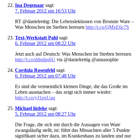
Ina Degenaar
sagt:
7. Februar 2012 um 16:53 Uhr
RT @danielrettig: Die Lebenslektionen von Bronnie Ware –
Was Menschen im Sterben bereuen
http://t.co/QMxE6c7S
Text-Werkstatt Pahl
sagt:
6. Februar 2012 um 08:22 Uhr
Jetzt auch auf Deutsch: Was Menschen im Sterben bereuen
http://t.co/ddndps6U
via @danielrettig @annasophie
Cordula Rosenfeld
sagt:
6. Februar 2012 um 07:48 Uhr
Es sind die vermeintlich kleinen Dinge, die das Große im
Leben ausmachen – das zeigt sich immer wieder:
http://t.co/yJ1pxUaq
Michael lüdeke
sagt:
5. Februar 2012 um 08:27 Uhr
Die Frage, die sich mir durch die Aussagen von Ware
zwangsläufig stellt, ist: führt das Missachten aller 5 Punkte
signifikant sicher dazu, im Krankenhaus zu landen und nur