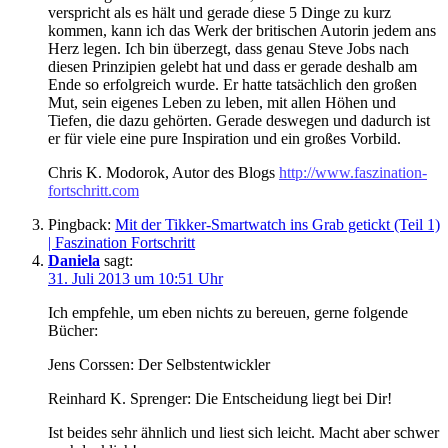
verspricht als es hält und gerade diese 5 Dinge zu kurz
kommen, kann ich das Werk der britischen Autorin jedem ans
Herz legen. Ich bin überzegt, dass genau Steve Jobs nach
diesen Prinzipien gelebt hat und dass er gerade deshalb am
Ende so erfolgreich wurde. Er hatte tatsächlich den großen
Mut, sein eigenes Leben zu leben, mit allen Höhen und
Tiefen, die dazu gehörten. Gerade deswegen und dadurch ist
er für viele eine pure Inspiration und ein großes Vorbild.
Chris K. Modorok, Autor des Blogs
http://www.faszination-
fortschritt.com
Pingback:
Mit der Tikker-Smartwatch ins Grab getickt (Teil 1)
| Faszination Fortschritt
Daniela
sagt:
31. Juli 2013 um 10:51 Uhr
Ich empfehle, um eben nichts zu bereuen, gerne folgende
Bücher:
Jens Corssen: Der Selbstentwickler
Reinhard K. Sprenger: Die Entscheidung liegt bei Dir!
Ist beides sehr ähnlich und liest sich leicht. Macht aber schwer