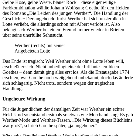
Gelbe Hose, gelbe Weste, blauer Rock – diese eigenwillige
Farbkombination wählte Johann Wolfgang Goethe für den Helden
des Romans „Die Leiden des jungen Werther“. Die Handlung der
Geschichte: Der angehende Jurist Werther hat sich unsterblich in
Lotte verliebt, die allerdings schon mit Albert verlobt ist. Also
beklagt sich Werther bei einem Freund immer wieder in Briefen
über seine unerfüllte Sehnsucht.
Werther (rechts) mit seiner
Angebeteten Lotte
Das Ende ist tragisch: Weil Werther nicht ohne Lotte leben will,
erschießt er sich. Nicht unbedingt eine der brillantesten Ideen
Goethes – denn damit ging alles erst los. Als die Erstausgabe 1774
erschien, war Goethe noch weitgehend unbekannt, doch das änderte
sich schlagartig. Nicht trotz, sondern wegen der tragischen
Handlung.
Ungeheure Wirkung
Für die Jugendlichen der damaligen Zeit war Werther ein echter
Held. Und so entstand erstmals so etwas wie Merchandising: Es gab
Werther-Mode und Werther-Tassen. „Die Wirkung dieses Büchleins
war groß“, schrieb Goethe später, „ja ungeheuer.“
Wie wahr. Parallel zur Werther-Mode häuften sich kurz nach