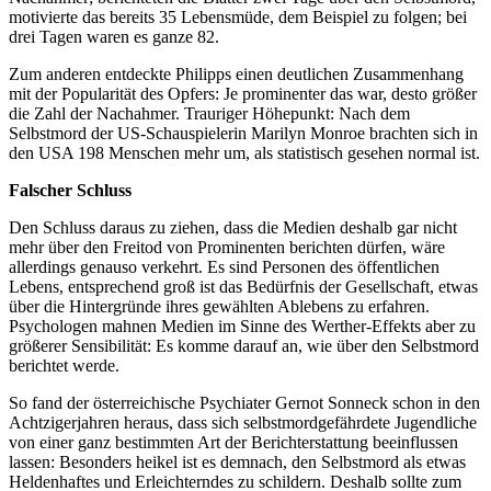
motivierte das bereits 35 Lebensmüde, dem Beispiel zu folgen; bei
drei Tagen waren es ganze 82.
Zum anderen entdeckte Philipps einen deutlichen Zusammenhang
mit der Popularität des Opfers: Je prominenter das war, desto größer
die Zahl der Nachahmer. Trauriger Höhepunkt: Nach dem
Selbstmord der US-Schauspielerin Marilyn Monroe brachten sich in
den USA 198 Menschen mehr um, als statistisch gesehen normal ist.
Falscher Schluss
Den Schluss daraus zu ziehen, dass die Medien deshalb gar nicht
mehr über den Freitod von Prominenten berichten dürfen, wäre
allerdings genauso verkehrt. Es sind Personen des öffentlichen
Lebens, entsprechend groß ist das Bedürfnis der Gesellschaft, etwas
über die Hintergründe ihres gewählten Ablebens zu erfahren.
Psychologen mahnen Medien im Sinne des Werther-Effekts aber zu
größerer Sensibilität: Es komme darauf an, wie über den Selbstmord
berichtet werde.
So fand der österreichische Psychiater Gernot Sonneck schon in den
Achtzigerjahren heraus, dass sich selbstmordgefährdete Jugendliche
von einer ganz bestimmten Art der Berichterstattung beeinflussen
lassen: Besonders heikel ist es demnach, den Selbstmord als etwas
Heldenhaftes und Erleichterndes zu schildern. Deshalb sollte zum