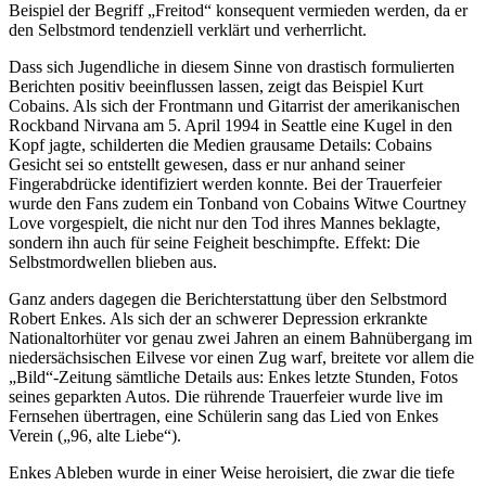
Beispiel der Begriff „Freitod“ konsequent vermieden werden, da er
den Selbstmord tendenziell verklärt und verherrlicht.
Dass sich Jugendliche in diesem Sinne von drastisch formulierten
Berichten positiv beeinflussen lassen, zeigt das Beispiel Kurt
Cobains. Als sich der Frontmann und Gitarrist der amerikanischen
Rockband Nirvana am 5. April 1994 in Seattle eine Kugel in den
Kopf jagte, schilderten die Medien grausame Details: Cobains
Gesicht sei so entstellt gewesen, dass er nur anhand seiner
Fingerabdrücke identifiziert werden konnte. Bei der Trauerfeier
wurde den Fans zudem ein Tonband von Cobains Witwe Courtney
Love vorgespielt, die nicht nur den Tod ihres Mannes beklagte,
sondern ihn auch für seine Feigheit beschimpfte. Effekt: Die
Selbstmordwellen blieben aus.
Ganz anders dagegen die Berichterstattung über den Selbstmord
Robert Enkes. Als sich der an schwerer Depression erkrankte
Nationaltorhüter vor genau zwei Jahren an einem Bahnübergang im
niedersächsischen Eilvese vor einen Zug warf, breitete vor allem die
„Bild“-Zeitung sämtliche Details aus: Enkes letzte Stunden, Fotos
seines geparkten Autos. Die rührende Trauerfeier wurde live im
Fernsehen übertragen, eine Schülerin sang das Lied von Enkes
Verein („96, alte Liebe“).
Enkes Ableben wurde in einer Weise heroisiert, die zwar die tiefe