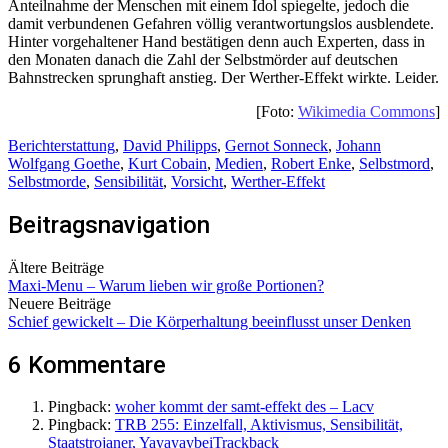
Anteilnahme der Menschen mit einem Idol spiegelte, jedoch die
damit verbundenen Gefahren völlig verantwortungslos ausblendete.
Hinter vorgehaltener Hand bestätigen denn auch Experten, dass in
den Monaten danach die Zahl der Selbstmörder auf deutschen
Bahnstrecken sprunghaft anstieg. Der Werther-Effekt wirkte. Leider.
[Foto:
Wikimedia Commons
]
Berichterstattung
,
David Philipps
,
Gernot Sonneck
,
Johann
Wolfgang Goethe
,
Kurt Cobain
,
Medien
,
Robert Enke
,
Selbstmord
,
Selbstmorde
,
Sensibilität
,
Vorsicht
,
Werther-Effekt
Beitragsnavigation
Ältere Beiträge
Maxi-Menu – Warum lieben wir große Portionen?
Neuere Beiträge
Schief gewickelt – Die Körperhaltung beeinflusst unser Denken
6 Kommentare
Pingback:
woher kommt der samt-effekt des – Lacv
Pingback:
TRB 255: Einzelfall, Aktivismus, Sensibilität,
Staatstrojaner, YayayaybeiTrackback