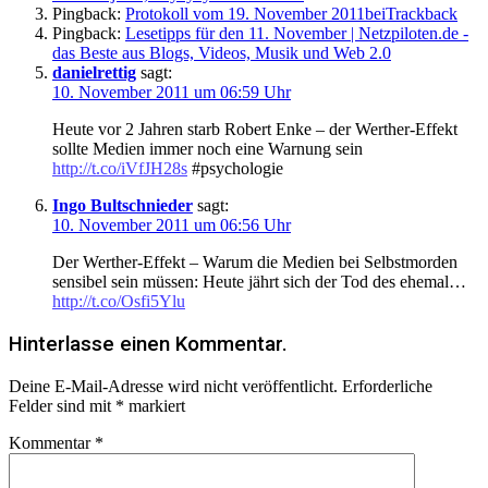
Pingback:
Protokoll vom 19. November 2011beiTrackback
Pingback:
Lesetipps für den 11. November | Netzpiloten.de -
das Beste aus Blogs, Videos, Musik und Web 2.0
danielrettig
sagt:
10. November 2011 um 06:59 Uhr
Heute vor 2 Jahren starb Robert Enke – der Werther-Effekt
sollte Medien immer noch eine Warnung sein
http://t.co/iVfJH28s
#psychologie
Ingo Bultschnieder
sagt:
10. November 2011 um 06:56 Uhr
Der Werther-Effekt – Warum die Medien bei Selbstmorden
sensibel sein müssen: Heute jährt sich der Tod des ehemal…
http://t.co/Osfi5Ylu
Hinterlasse einen Kommentar.
Deine E-Mail-Adresse wird nicht veröffentlicht.
Erforderliche
Felder sind mit
*
markiert
Kommentar
*