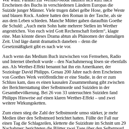
Erscheinen des Buchs in verschiedenen Ländern Europas die
Suizide junger Männer. Viele trugen dabei gelbe Hose, gelbe Weste
und blauen Rock. Andere hatten den Roman in der Tasche, als sie
aus dem Leben schieden. Manche Mütter gaben daraufhin Goethe
die Schuld: „Auch mein Sohn hatte mehrere Stellen im Werther
angestrichen. Von euch wird Gott Rechenschaft fordern“, klagte
eine. Man könnte dieses Drama abtun als Phänomen der damaligen
Zeit. Und läge damit dramatisch daneben – denn die
Gesetzmäßigkeit gibt es nach wie vor.
Auch wenn das Medium Buch inzwischen von Fernsehen, Radio
und Internet überholt wurde – den Nachahmersog lösen sie ebenfalls
aus. Als Werther-Effekt benannt hat ihn ein Amerikaner, der
Soziologe David Philipps. Genau 200 Jahre nach dem Erscheinen
von Goethes Werk veröffentlichte er eine Studie, in der er zum
Schluss kam, dass es einen kausalen Zusammenhang gibt zwischen
der Berichterstattung über Selbstmorde und Suiziden in der
Gesamtbevölkerung. Bei 26 von 33 untersuchten Suiziden fand
Philipps Hinweise auf einen klaren Werther-Effekt – und zwei
weitere Wirkungsketten.
Zum einen stieg die Zahl der Selbstmorde umso stärker, je mehr
Medien über den Selbstmord berichtet hatten. Füllte der Fall nur
einen Tag die Schlagzeilen, kletterte die Suizidrate im Schnitt um 29
Nachahmer; berichteten die Blätter zwei Tage über den Selbstmord,