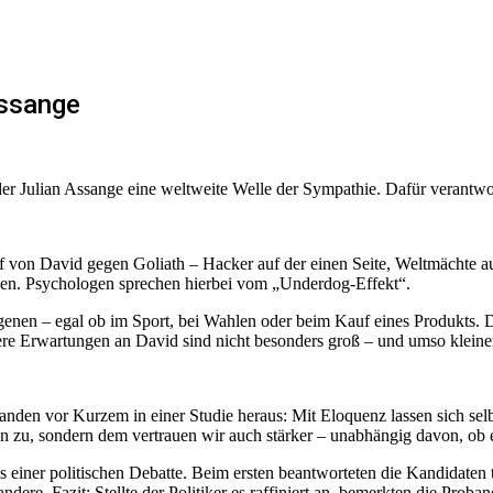
Assange
nder Julian Assange eine weltweite Welle der Sympathie. Dafür verantw
 von David gegen Goliath – Hacker auf der einen Seite, Weltmächte au
tzen. Psychologen sprechen hierbei vom „Underdog-Effekt“.
genen – egal ob im Sport, bei Wahlen oder beim Kauf eines Produkts. D
sere Erwartungen an David sind nicht besonders groß – und umso kleine
den vor Kurzem in einer Studie heraus: Mit Eloquenz lassen sich selbs
n zu, sondern dem vertrauen wir auch stärker – unabhängig davon, ob e
iner politischen Debatte. Beim ersten beantworteten die Kandidaten ta
 andere. Fazit: Stellte der Politiker es raffiniert an, bemerkten die Pro