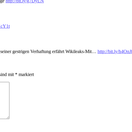
nge
http://bit.ly/g7DyLN
eKcY1t
t seiner gestrigen Verhaftung erfährt Wikileaks-Mit…
http://bit.ly/h4OnJ
sind mit
*
markiert