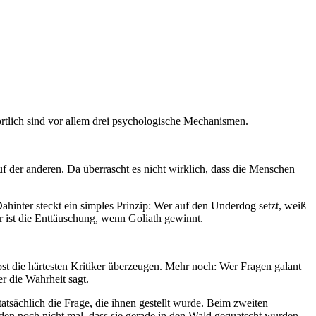
ortlich sind vor allem drei psychologische Mechanismen.
f der anderen. Da überrascht es nicht wirklich, dass die Menschen
ahinter steckt ein simples Prinzip: Wer auf den Underdog setzt, weiß
r ist die Enttäuschung, wenn Goliath gewinnt.
t die härtesten Kritiker überzeugen. Mehr noch: Wer Fragen galant
r die Wahrheit sagt.
tsächlich die Frage, die ihnen gestellt wurde. Beim zweiten
banden noch nicht mal, dass sie gerade in den Wald gequatscht wurden.