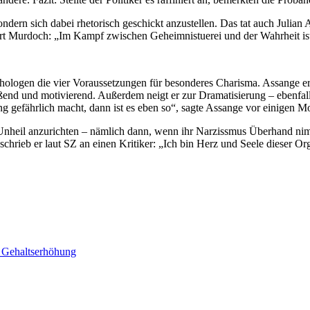
dern sich dabei rhetorisch geschickt anzustellen. Das tat auch Julian A
pert Murdoch: „Im Kampf zwischen Geheimnistuerei und der
Wahrheit
is
sychologen die vier Voraussetzungen für besonderes Charisma. Assange erfü
reißend und motivierend. Außerdem neigt er zur Dramatisierung – ebenfa
g gefährlich macht, dann ist es eben so“, sagte Assange vor einigen M
, Unheil anzurichten – nämlich dann, wenn ihr Narzissmus Überhand 
chrieb er laut SZ an einen Kritiker: „Ich bin Herz und Seele dieser Org
e Gehaltserhöhung