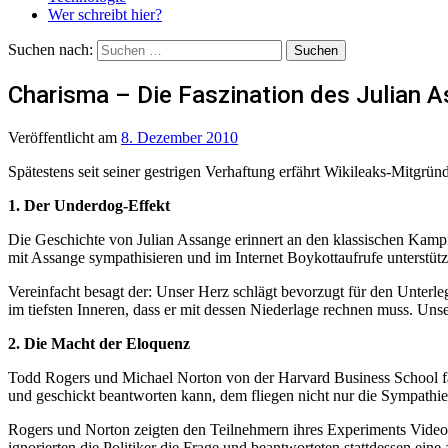
Wer schreibt hier?
Suchen nach:
Charisma – Die Faszination des Julian 
Veröffentlicht
am
8. Dezember 2010
Spätestens seit seiner gestrigen Verhaftung erfährt Wikileaks-Mitgrü
1. Der Underdog-Effekt
Die Geschichte von Julian Assange erinnert an den klassischen Kampf
mit Assange sympathisieren und im Internet Boykottaufrufe unterstü
Vereinfacht besagt der: Unser Herz schlägt bevorzugt für den Unterle
im tiefsten Inneren, dass er mit dessen Niederlage rechnen muss. Un
2. Die Macht der Eloquenz
Todd Rogers und Michael Norton von der Harvard Business School fan
und geschickt beantworten kann, dem fliegen nicht nur die Sympathie
Rogers und Norton zeigten den Teilnehmern ihres Experiments Videos e
ignorierten die Politiker die Frage und beantworteten stattdessen eine