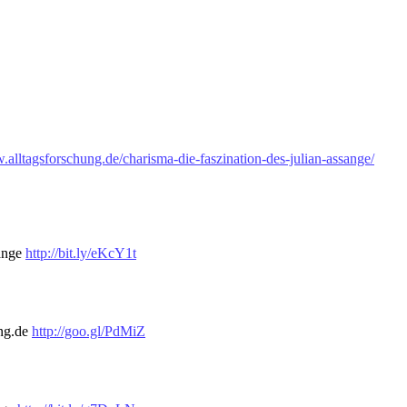
.alltagsforschung.de/charisma-die-faszination-des-julian-assange/
sange
http://bit.ly/eKcY1t
ung.de
http://goo.gl/PdMiZ