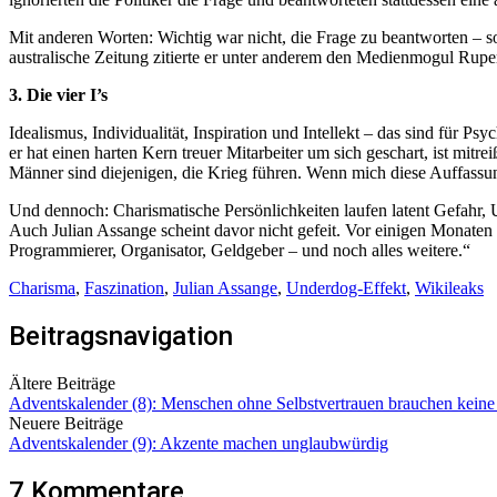
Mit anderen Worten: Wichtig war nicht, die Frage zu beantworten – son
australische Zeitung zitierte er unter anderem den Medienmogul Ru
3. Die vier I’s
Idealismus, Individualität, Inspiration und Intellekt – das sind für P
er hat einen harten Kern treuer Mitarbeiter um sich geschart, ist mit
Männer sind diejenigen, die Krieg führen. Wenn mich diese Auffassun
Und dennoch: Charismatische Persönlichkeiten laufen latent Gefahr
Auch Julian Assange scheint davor nicht gefeit. Vor einigen Monaten s
Programmierer, Organisator, Geldgeber – und noch alles weitere.“
Charisma
,
Faszination
,
Julian Assange
,
Underdog-Effekt
,
Wikileaks
Beitragsnavigation
Ältere Beiträge
Adventskalender (8): Menschen ohne Selbstvertrauen brauchen kein
Neuere Beiträge
Adventskalender (9): Akzente machen unglaubwürdig
7 Kommentare