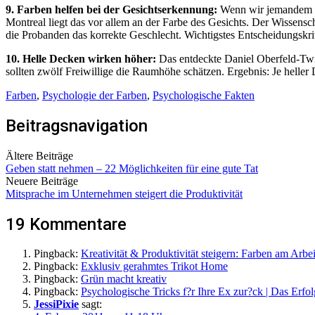
9. Farben helfen bei der Gesichtserkennung:
Wenn wir jemandem ins
Montreal liegt das vor allem an der Farbe des Gesichts. Der Wissenscha
die Probanden das korrekte Geschlecht. Wichtigstes Entscheidungskr
10. Helle Decken wirken höher:
Das entdeckte Daniel Oberfeld-Twis
sollten zwölf Freiwillige die Raumhöhe schätzen. Ergebnis: Je hell
Farben
,
Psychologie der Farben
,
Psychologische Fakten
Beitragsnavigation
Ältere Beiträge
Geben statt nehmen – 22 Möglichkeiten für eine gute Tat
Neuere Beiträge
Mitsprache im Unternehmen steigert die Produktivität
19 Kommentare
Pingback:
Kreativität & Produktivität steigern: Farben am Arbe
Pingback:
Exklusiv gerahmtes Trikot Home
Pingback:
Grün macht kreativ
Pingback:
Psychologische Tricks f?r Ihre Ex zur?ck | Das Erfol
JessiPixie
sagt: