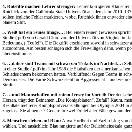
4. Rotstifte machen Lehrer strenger:
Lehrer korrigieren Klausuren t
Rutchick von der California State Universität aus dem Jahr 2010. 133 
sollten jegliche Fehler markieren, wobei Rutchick ihnen entweder einen
blauem Stift.
5. Weiß hat ein reines Image…:
Bei einem reinen Gewissen spricht m
Studie (.pdf) von Gerald Clore von der Universität von Virginia im J
Bedeutung („Teufel“). Die Begriffe erschienen sowohl in schwarzer al
zuzuordnen. Am besten schlugen sich die Freiwilligen dann, wenn po
übereinstimmte.
6. …daher sind Teams mit schwarzen Trikots im Nachteil…:
Selb
in einer Studie (.pdf) im Jahr 1988 die Statistiken der amerikanisc
Schiedsrichtern bekommen hatten. Verblüffend: Gegen Teams in schwar
Denkmuster: Die Farbe Schwarz steht für Aggressivität – und wenn ein
Strafe.
7. …und Mannschaften mit rotem Jersey im Vorteil:
Der deutsche 
Herzen, trägt den Beinamen „Die Königsblauen“. Zufall? Kaum, meine
Resultate mehrerer Kampfsportveranstaltungen bei Olympia 2004 in
zugelost. Sie ahnen es? Genau: In zwei Drittel aller Fälle gewann der
8. Menschen stehen auf Blau:
Anya Hurlbert und Yazhu Ling von der
wählen. Und tatsächlich:
Blau rangierte auf der Beliebtheitsskala ga