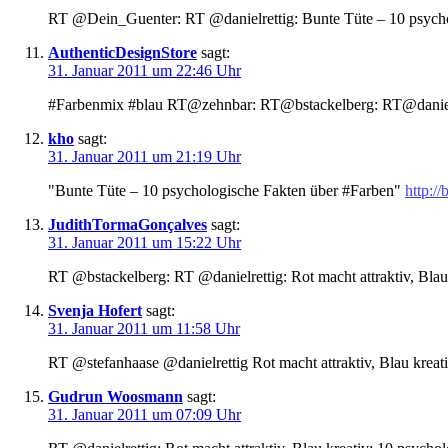
RT @Dein_Guenter: RT @danielrettig: Bunte Tüte – 10 psych
AuthenticDesignStore
sagt:
31. Januar 2011 um 22:46 Uhr
#Farbenmix #blau RT@zehnbar: RT@bstackelberg: RT@danielre
kho
sagt:
31. Januar 2011 um 21:19 Uhr
"Bunte Tüte – 10 psychologische Fakten über #Farben"
http:/
JudithTormaGonçalves
sagt:
31. Januar 2011 um 15:22 Uhr
RT @bstackelberg: RT @danielrettig: Rot macht attraktiv, Bla
Svenja Hofert
sagt:
31. Januar 2011 um 11:58 Uhr
RT @stefanhaase @danielrettig Rot macht attraktiv, Blau krea
Gudrun Woosmann
sagt:
31. Januar 2011 um 07:09 Uhr