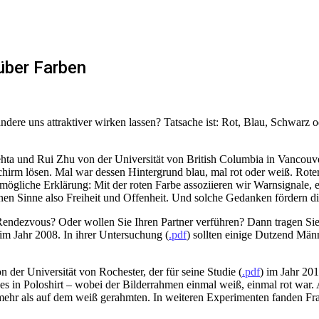
über Farben
ere uns attraktiver wirken lassen? Tatsache ist: Rot, Blau, Schwarz o
 und Rui Zhu von der Universität von British Columbia in Vancouver 
rm lösen. Mal war dessen Hintergrund blau, mal rot oder weiß. Roter 
e mögliche Erklärung: Mit der roten Farbe assoziieren wir Warnsignale, 
n Sinne also Freiheit und Offenheit. Und solche Gedanken fördern die
endezvous? Oder wollen Sie Ihren Partner verführen? Dann tragen Si
im Jahr 2008. In ihrer Untersuchung (
.pdf
) sollten einige Dutzend Män
 der Universität von Rochester, der für seine Studie (
.pdf
) im Jahr 20
n Poloshirt – wobei der Bilderrahmen einmal weiß, einmal rot war. Al
mehr als auf dem weiß gerahmten. In weiteren Experimenten fanden Frau