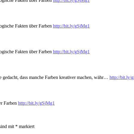
ologische Fakten über Farben
http://bit.ly/gSjMg1
ologische Fakten über Farben
http://bit.ly/gSjMg1
ologische Fakten über Farben
http://bit.ly/gSjMg1
ie gedacht, dass manche Farben kreativer machen, währ…
http://bit.ly
ber Farben
http://bit.ly/gSjMg1
sind mit
*
markiert