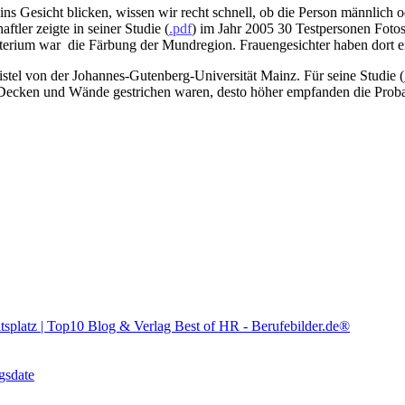
 Gesicht blicken, wissen wir recht schnell, ob die Person männlich od
ftler zeigte in seiner Studie (
.pdf
) im Jahr 2005 30 Testpersonen Fotos
iterium war die Färbung der Mundregion. Frauengesichter haben dort 
tel von der Johannes-Gutenberg-Universität Mainz. Für seine Studie (
er Decken und Wände gestrichen waren, desto höher empfanden die Pro
itsplatz | Top10 Blog & Verlag Best of HR - Berufebilder.de​®
gsdate