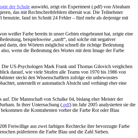
ogie der Schule
auswirkt, zeigt ein Experiment (.pdf) von Abraham
igieren, das mit Rechtschreibfehlern übersät war. Die Teilnehmer
t benutzte, fand im Schnitt 24 Fehler – fünf mehr als derjenige mit
n weißer Farbe bereits in unser Gehirn eingebrannt hat, zeigte eine
Bedeutung, beispielsweise „sanft“, und solche mit negativer
and darin, den Wörtern möglichst schnell die richtige Bedeutung
nn also, wenn die Bedeutung des Wortes mit dem Image der Farbe
llen. Die US-Psychologen Mark Frank und Thomas Gilovich verglichen
lick darauf, wie viele Strafen alle Teams von 1970 bis 1986 von
ahinter steckt den Wissenschaftlern zufolge ein unbewusstes
chtet, unterstellt er automatisch Absicht und verhängt eher eine
 auf. Die Mannschaft von Schalke 04, bislang eher Meister der
Durham. In ihrer Untersuchung (
.pdf
) im Jahr 2005 analysierten sie die
n bekommen die Kontrahenten vorher die Farbe Rot oder Blau
 208 Freiwillige aus zwei farbigen Rechtecke ihre bevorzugte Farbe
enschen präferieren die Farbe Blau und die Zahl Sieben.