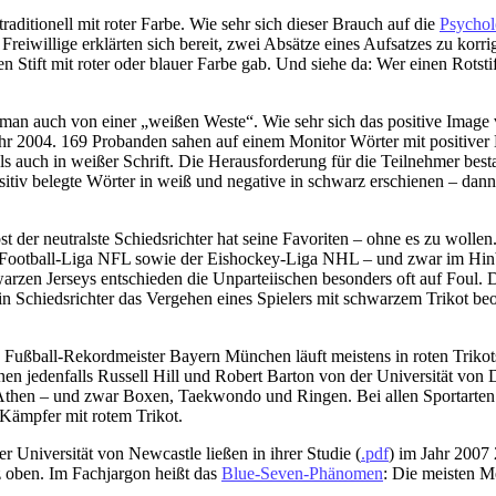
raditionell mit roter Farbe. Wie sehr sich dieser Brauch auf die
Psychol
Freiwillige erklärten sich bereit, zwei Absätze eines Aufsatzes zu korr
 Stift mit roter oder blauer Farbe gab. Und siehe da: Wer einen Rotstif
an auch von einer „weißen Weste“. Wie sehr sich das positive Image vo
ahr 2004. 169 Probanden sahen auf einem Monitor Wörter mit positiver 
s auch in weißer Schrift. Die Herausforderung für die Teilnehmer best
sitiv belegte Wörter in weiß und negative in schwarz erschienen – da
st der neutralste Schiedsrichter hat seine Favoriten – ohne es zu wo
hen Football-Liga NFL sowie der Eishockey-Liga NHL – und zwar im Hinb
zen Jerseys entschieden die Unparteiischen besonders oft auf Foul. D
 Schiedsrichter das Vergehen eines Spielers mit schwarzem Trikot beoba
Fußball-Rekordmeister Bayern München läuft meistens in roten Trikots
n jedenfalls Russell Hill und Robert Barton von der Universität von 
 Athen – und zwar Boxen, Taekwondo und Ringen. Bei allen Sportarte
 Kämpfer mit rotem Trikot.
 Universität von Newcastle ließen in ihrer Studie (
.pdf
) im Jahr 2007
nz oben. Im Fachjargon heißt das
Blue-Seven-Phänomen
: Die meisten M