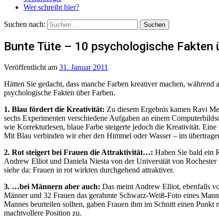
Wer schreibt hier?
Suchen nach:
Bunte Tüte – 10 psychologische Fakten 
Veröffentlicht
am
31. Januar 2011
Hätten Sie gedacht, dass manche Farben kreativer machen, während and
psychologische Fakten über Farben.
1. Blau fördert die Kreativität:
Zu diesem Ergebnis kamen Ravi Mehta
sechs Experimenten verschiedene Aufgaben an einem Computerbildschi
wie Korrekturlesen, blaue Farbe steigerte jedoch die Kreativität. Ein
Mit Blau verbinden wir eher den Himmel oder Wasser – im übertragene
2. Rot steigert bei Frauen die Attraktivität…:
Haben Sie bald ein R
Andrew Elliot und Daniela Niesta von der Universität von Rochester 
siehe da: Frauen in rot wirkten durchgehend attraktiver.
3. …bei Männern aber auch:
Das meint Andrew Elliot, ebenfalls von
Männer und 32 Frauen das gerahmte Schwarz-Weiß-Foto eines Mannes i
Mannes beurteilen sollten, gaben Frauen ihm im Schnitt einen Punkt 
machtvollere Position zu.