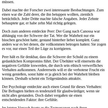
müssen.
Dabei machte der Forscher zwei interessante Beobachtungen. Zum
einen war die Zahl derer, die ihn betuppen wollten, ziemlich
beträchtlich. Jeder Dritte machte falsche Angaben. Jeder Zehnte
behauptete gar, er habe zehn Mal richtig gelegen.
Doch zum anderen entdeckte Peer: Der Gang nach Canossa war
abhängig von der Schwere der Tat. Wer die Wahrheit nur ein
bisschen geschönt hatte, gestand hinterher lieber komplett. Ganz
anders war es bei denen, die vollkommen betrogen hatten: Sie zogen
es vor, nur einen Teil der Lüge zu korrigieren.
Peer hält es für denkbar, dass die Schwere der Schuld zu einem
gedanklichen Kompromiss führt. Der Übeltäter will einerseits die
negativen Gefühle loswerden, die durch sein ethisch verwerfliches
Verhalten aufkommen. Andererseits will er die verbotene Frucht ein
wenig genießen, sonst hätte er ja gleich bei der Wahrheit bleiben
können. Deshalb scheint ein Teilgeständnis attraktiv.
Der Psychologe entdeckte auch einen Grund für dieses Verhalten:
Die Befragten hielten es tendenziell für glaubwürdiger, wenn sie
nicht alles gestanden. Doch dabei vergaßen sie einen
entscheidenden Faktor: ihre Gefühle.
Im letzten Versuch fragte er die Testpersonen nach ihren