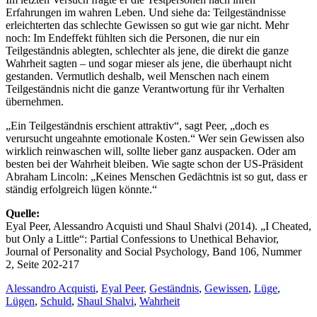
Erfahrungen im wahren Leben. Und siehe da: Teilgeständnisse
erleichterten das schlechte Gewissen so gut wie gar nicht. Mehr
noch: Im Endeffekt fühlten sich die Personen, die nur ein
Teilgeständnis ablegten, schlechter als jene, die direkt die ganze
Wahrheit sagten – und sogar mieser als jene, die überhaupt nicht
gestanden. Vermutlich deshalb, weil Menschen nach einem
Teilgeständnis nicht die ganze Verantwortung für ihr Verhalten
übernehmen.
„Ein Teilgeständnis erschient attraktiv“, sagt Peer, „doch es
verursucht ungeahnte emotionale Kosten.“ Wer sein Gewissen also
wirklich reinwaschen will, sollte lieber ganz auspacken. Oder am
besten bei der Wahrheit bleiben. Wie sagte schon der US-Präsident
Abraham Lincoln: „Keines Menschen Gedächtnis ist so gut, dass er
ständig erfolgreich lügen könnte.“
Quelle:
Eyal Peer, Alessandro Acquisti und Shaul Shalvi (2014). „I Cheated,
but Only a Little“: Partial Confessions to Unethical Behavior,
Journal of Personality and Social Psychology, Band 106, Nummer
2, Seite 202-217
Alessandro Acquisti
,
Eyal Peer
,
Geständnis
,
Gewissen
,
Lüge
,
Lügen
,
Schuld
,
Shaul Shalvi
,
Wahrheit