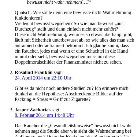
bewusst nicht wahr nehmen[…]“
Quatsch. Wie sollte denn eine bewusste nicht Wahrnehmung
funktionieren?
Vielleicht bewusst wegsehen? So wie man bewusst „auf
Durchzug“ stellt und dann einfach nicht mehr zuhört?
Diese nicht Wahrnehmung, wenn es so etwas überhaupt gibt,
läuft mit Sicherheit unterbewusst ab, so wie alles das man sich
antrainiert oder antrainiert bekommt. Ich glaube kaum, dass
ein Raucher, jedes mal wenn er eine Schachtel in die Hand
nimmt oder sieht, bewusst wegsehen muss um diese
Doppelmoralschilder der Finanzminister nicht zu sehen.
Rosalind Franklin
sagt:
24. April 2014 um 22:10 Uhr
Gibt es da nicht noch andere Studien zu? Ich erinnere mich
dunkel an die Hypothese: Abschreckende Bilder auf der
Packung = Stress = Griff zur Zigarette?
Jasper Zacharias
sagt:
8. Februar 2014 um 14:48 Uhr
Das Raucher die „Gesundheitshinweise“ bewusst nicht wahr
nehmen sagt die Studie aber wie sieht die Wahrnehmung bei
Anfängern aus? Denn der Rückgang der Raucher von 27,5