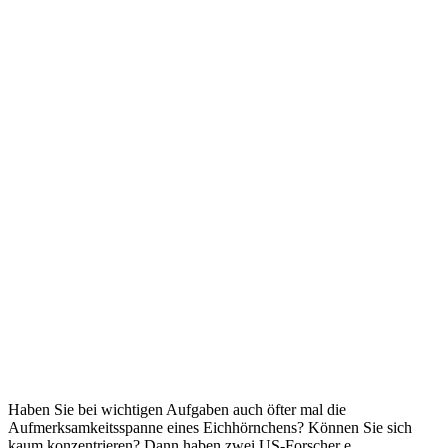
Haben Sie bei wichtigen Aufgaben auch öfter mal die
Aufmerksamkeitsspanne eines Eichhörnchens? Können Sie sich
kaum konzentrieren? Dann haben zwei US-Forscher e...