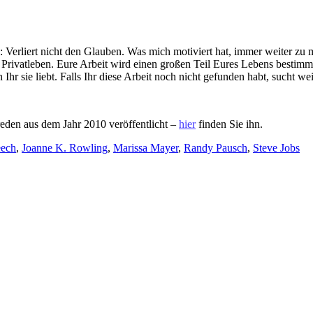
rliert nicht den Glauben. Was mich motiviert hat, immer weiter zu mach
 im Privatleben. Eure Arbeit wird einen großen Teil Eures Lebens besti
 Ihr sie liebt. Falls Ihr diese Arbeit noch nicht gefunden habt, sucht wei
eden aus dem Jahr 2010 veröffentlicht –
hier
finden Sie ihn.
ech
,
Joanne K. Rowling
,
Marissa Mayer
,
Randy Pausch
,
Steve Jobs