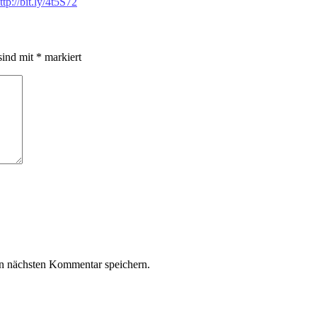
ttp://bit.ly/4t5S72
sind mit
*
markiert
n nächsten Kommentar speichern.