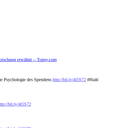
forschung erwähnt -- Topsy.com
 die Psychologie des Spendens
http://bit.ly/4t5S72
#Haiti
ttp://bit.ly/4t5S72