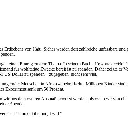
s Erdbebens von Haiti. Sicher werden dort zahlreiche unfassbare und s
 Spenden.
 Tagen einen Eintrag zu dem Thema. In seinem Buch „How we decide“ b
l jemand für wohltätige Zwecke bereit ist zu spenden. Daher zeigte er
50 US-Dollar zu spenden – zugegeben, nicht sehr viel.
hungernder Menschen in Afrika – mehr als drei Millionen Kinder sind al
ics Experiment sank um 50 Prozent.
nn wir uns dem wahren Ausmaß bewusst werden, als wenn wir von einem
 einer Spende.
r act. If I look at the one, I will.“