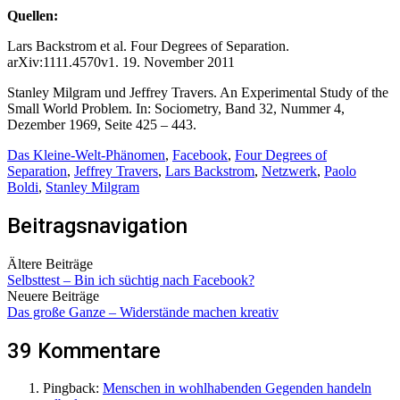
Quellen:
Lars Backstrom et al. Four Degrees of Separation.
arXiv:1111.4570v1. 19. November 2011
Stanley Milgram und Jeffrey Travers. An Experimental Study of the
Small World Problem. In: Sociometry, Band 32, Nummer 4,
Dezember 1969, Seite 425 – 443.
Das Kleine-Welt-Phänomen
,
Facebook
,
Four Degrees of
Separation
,
Jeffrey Travers
,
Lars Backstrom
,
Netzwerk
,
Paolo
Boldi
,
Stanley Milgram
Beitragsnavigation
Ältere Beiträge
Selbsttest – Bin ich süchtig nach Facebook?
Neuere Beiträge
Das große Ganze – Widerstände machen kreativ
39 Kommentare
Pingback:
Menschen in wohlhabenden Gegenden handeln