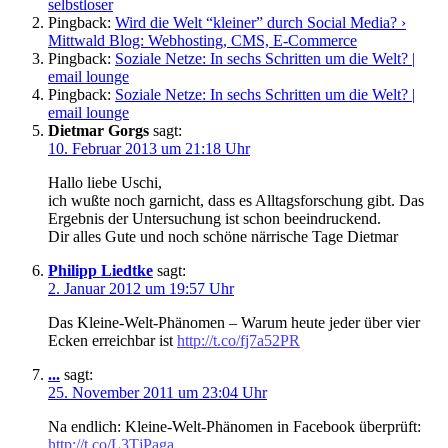
selbstloser
Pingback:
Wird die Welt “kleiner” durch Social Media? ›
Mittwald Blog: Webhosting, CMS, E-Commerce
Pingback:
Soziale Netze: In sechs Schritten um die Welt? |
email lounge
Pingback:
Soziale Netze: In sechs Schritten um die Welt? |
email lounge
Dietmar Gorgs
sagt:
10. Februar 2013 um 21:18 Uhr
Hallo liebe Uschi,
ich wußte noch garnicht, dass es Alltagsforschung gibt. Das
Ergebnis der Untersuchung ist schon beeindruckend.
Dir alles Gute und noch schöne närrische Tage Dietmar
Philipp Liedtke
sagt:
2. Januar 2012 um 19:57 Uhr
Das Kleine-Welt-Phänomen – Warum heute jeder über vier
Ecken erreichbar ist
http://t.co/fj7a52PR
...
sagt:
25. November 2011 um 23:04 Uhr
Na endlich: Kleine-Welt-Phänomen in Facebook überprüft:
http://t.co/L3TjPaga