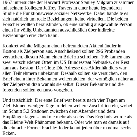
1967 untersuchte der Harvard-Professor Stanley Milgram zusammen
mit seinem Kollegen Jeffrey Travers in einer heute legendären
Studie die Funktionsweise sozialer Netzwerke. Dabei handelte es
sich natürlich um reale Beziehungen, keine virtuellen. Die beiden
Forscher wollten herausfinden, ob eine zufällig ausgewählte Person
einen ihr völlig Unbekannten ausschließlich über indirekte
Beziehungen erreichen kann.
Konkret wählte Milgram einen befreundeten Aktienhändler in
Boston als Zielperson aus. Anschließend sollten 296 Probanden
versuchen, diesem Mann einen Brief zu schreiben. 196 kamen aus
zwei verschiedenen Orten im US-Bundesstaat Nebraska, der Rest
kam aus Boston. Der Clou: Die Adresse des Aktienhändlers war
allen Teilnehmern unbekannt. Deshalb sollten sie versuchen, den
Brief einem ihrer Bekannten weiterzuleiten, der womöglich näher an
der Zielperson dran war als sie selbst. Dieser Bekannte und die
folgenden sollten genauso vorgehen.
Und tatsächlich: Der erste Brief war bereits nach vier Tagen am
Ziel. Binnen weniger Tage trudelten weitere Zuschriften ein, wobei
im Schnitt 5,2 Stationen zwischen dem Absender und dem
Empfänger lagen – und nie mehr als sechs. Das Ergebnis wurde als
das Kleine-Welt-Phänomen bekannt. Oder wie man es damals auf
die einfache Formel brachte: Jeder kennt jeden über maximal sechs
Ecken.