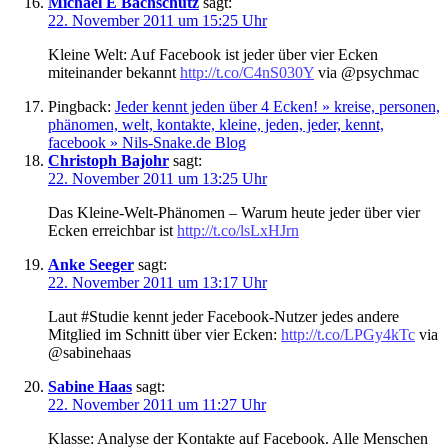
Michael E Bachschütz
sagt:
22. November 2011 um 15:25 Uhr
Kleine Welt: Auf Facebook ist jeder über vier Ecken
miteinander bekannt
http://t.co/C4nS030Y
via @psychmac
Pingback:
Jeder kennt jeden über 4 Ecken! » kreise, personen,
phänomen, welt, kontakte, kleine, jeden, jeder, kennt,
facebook » Nils-Snake.de Blog
Christoph Bajohr
sagt:
22. November 2011 um 13:25 Uhr
Das Kleine-Welt-Phänomen – Warum heute jeder über vier
Ecken erreichbar ist
http://t.co/lsLxHJrn
Anke Seeger
sagt:
22. November 2011 um 13:17 Uhr
Laut #Studie kennt jeder Facebook-Nutzer jedes andere
Mitglied im Schnitt über vier Ecken:
http://t.co/LPGy4kTc
via
@sabinehaas
Sabine Haas
sagt:
22. November 2011 um 11:27 Uhr
Klasse: Analyse der Kontakte auf Facebook. Alle Menschen