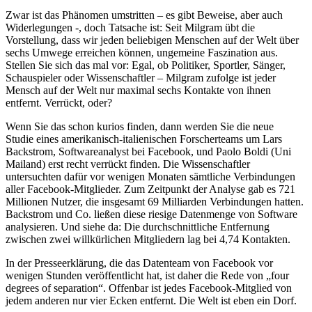
Zwar ist das Phänomen umstritten – es gibt Beweise, aber auch
Widerlegungen -, doch Tatsache ist: Seit Milgram übt die
Vorstellung, dass wir jeden beliebigen Menschen auf der Welt über
sechs Umwege erreichen können, ungemeine Faszination aus.
Stellen Sie sich das mal vor: Egal, ob Politiker, Sportler, Sänger,
Schauspieler oder Wissenschaftler – Milgram zufolge ist jeder
Mensch auf der Welt nur maximal sechs Kontakte von ihnen
entfernt. Verrückt, oder?
Wenn Sie das schon kurios finden, dann werden Sie die neue
Studie eines amerikanisch-italienischen Forscherteams um Lars
Backstrom, Softwareanalyst bei Facebook, und Paolo Boldi (Uni
Mailand) erst recht verrückt finden. Die Wissenschaftler
untersuchten dafür vor wenigen Monaten sämtliche Verbindungen
aller Facebook-Mitglieder. Zum Zeitpunkt der Analyse gab es 721
Millionen Nutzer, die insgesamt 69 Milliarden Verbindungen hatten.
Backstrom und Co. ließen diese riesige Datenmenge von Software
analysieren. Und siehe da: Die durchschnittliche Entfernung
zwischen zwei willkürlichen Mitgliedern lag bei 4,74 Kontakten.
In der Presseerklärung, die das Datenteam von Facebook vor
wenigen Stunden veröffentlicht hat, ist daher die Rede von „four
degrees of separation“. Offenbar ist jedes Facebook-Mitglied von
jedem anderen nur vier Ecken entfernt. Die Welt ist eben ein Dorf.