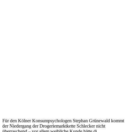
Für den Kölner Konsumpsychologen Stephan Grünewald kommt
der Niedergang der Drogeriemarktkette Schlecker nicht
überraschend – vor allem weibliche Kunde hätte di...