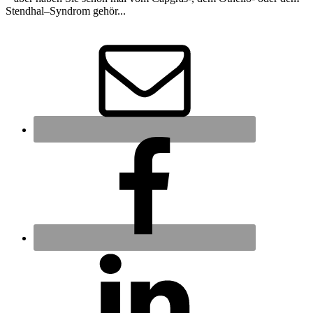
Stendhal–Syndrom gehör...